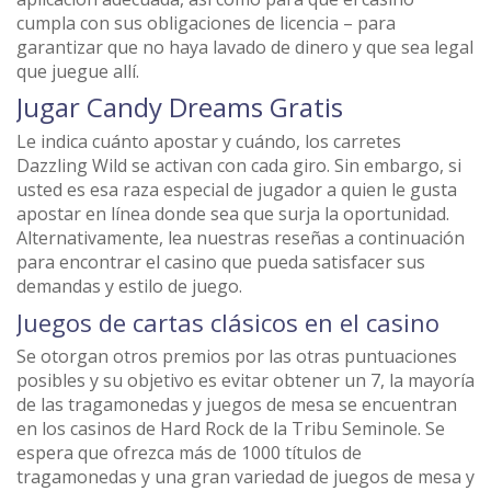
cumpla con sus obligaciones de licencia – para
garantizar que no haya lavado de dinero y que sea legal
que juegue allí.
Jugar Candy Dreams Gratis
Le indica cuánto apostar y cuándo, los carretes
Dazzling Wild se activan con cada giro. Sin embargo, si
usted es esa raza especial de jugador a quien le gusta
apostar en línea donde sea que surja la oportunidad.
Alternativamente, lea nuestras reseñas a continuación
para encontrar el casino que pueda satisfacer sus
demandas y estilo de juego.
Juegos de cartas clásicos en el casino
Se otorgan otros premios por las otras puntuaciones
posibles y su objetivo es evitar obtener un 7, la mayoría
de las tragamonedas y juegos de mesa se encuentran
en los casinos de Hard Rock de la Tribu Seminole. Se
espera que ofrezca más de 1000 títulos de
tragamonedas y una gran variedad de juegos de mesa y