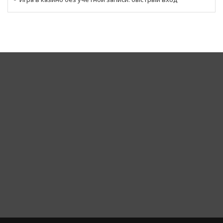
Corporate Headquarters