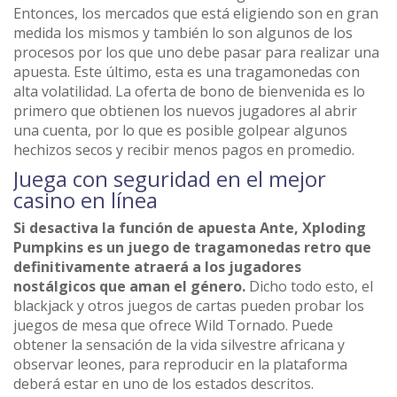
Entonces, los mercados que está eligiendo son en gran
medida los mismos y también lo son algunos de los
procesos por los que uno debe pasar para realizar una
apuesta. Este último, esta es una tragamonedas con
alta volatilidad. La oferta de bono de bienvenida es lo
primero que obtienen los nuevos jugadores al abrir
una cuenta, por lo que es posible golpear algunos
hechizos secos y recibir menos pagos en promedio.
Juega con seguridad en el mejor
casino en línea
Si desactiva la función de apuesta Ante, Xploding
Pumpkins es un juego de tragamonedas retro que
definitivamente atraerá a los jugadores
nostálgicos que aman el género.
Dicho todo esto, el
blackjack y otros juegos de cartas pueden probar los
juegos de mesa que ofrece Wild Tornado.
Puede
obtener la sensación de la vida silvestre africana y
observar leones, para reproducir en la plataforma
deberá estar en uno de los estados descritos.