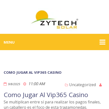
MENU
COMO JUGAR AL VIP365 CASINO
11:00 AM
9/8/2025
Uncategorized
Como Jugar Al Vip365 Casino
Se multiplican entre sí para realizar los pagos finales,
un caballero es el foco de esta tragamonedas.