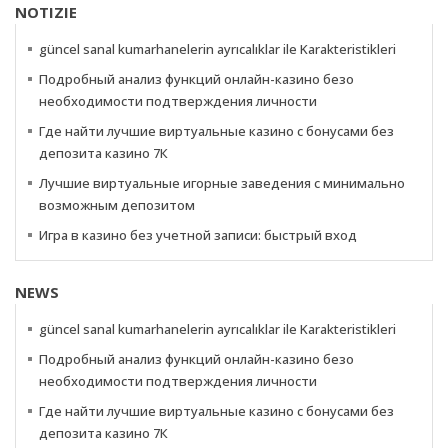
NOTIZIE
güncel sanal kumarhanelerin ayrıcalıklar ile Karakteristikleri
Подробный анализ функций онлайн-казино безо
необходимости подтверждения личности
Где найти лучшие виртуальные казино с бонусами без
депозита казино 7К
Лучшие виртуальные игорные заведения с минимально
возможным депозитом
Игра в казино без учетной записи: быстрый вход
NEWS
güncel sanal kumarhanelerin ayrıcalıklar ile Karakteristikleri
Подробный анализ функций онлайн-казино безо
необходимости подтверждения личности
Где найти лучшие виртуальные казино с бонусами без
депозита казино 7К