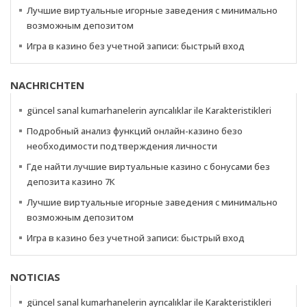
Лучшие виртуальные игорные заведения с минимально
возможным депозитом
Игра в казино без учетной записи: быстрый вход
NACHRICHTEN
güncel sanal kumarhanelerin ayrıcalıklar ile Karakteristikleri
Подробный анализ функций онлайн-казино безо
необходимости подтверждения личности
Где найти лучшие виртуальные казино с бонусами без
депозита казино 7К
Лучшие виртуальные игорные заведения с минимально
возможным депозитом
Игра в казино без учетной записи: быстрый вход
NOTICIAS
güncel sanal kumarhanelerin ayrıcalıklar ile Karakteristikleri