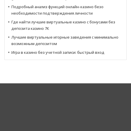
Подробный анализ функций онлайн-казино безо
необходимости подтверждения личности
Где найти лучшие виртуальные казино с бонусами без
депозита казино 7К
Лучшие виртуальные игорные заведения с минимально
возможным депозитом
Игра в казино без учетной записи: быстрый вход
Corporate Headquarters