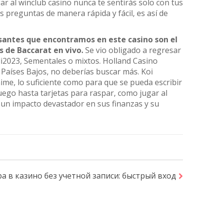
r al winclub casino nunca te sentirás solo con tus
 preguntas de manera rápida y fácil, es así de
antes que encontramos en este casino son el
 de Baccarat en vivo.
Se vio obligado a regresar
di2023, Sementales o mixtos. Holland Casino
 Países Bajos, no deberías buscar más. Koi
me, lo suficiente como para que se pueda escribir
uego hasta tarjetas para raspar, como jugar al
 un impacto devastador en sus finanzas y su
а в казино без учетной записи: быстрый вход