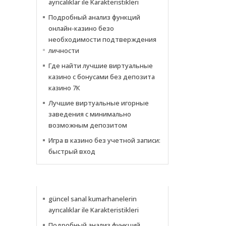
ayrıcalıklar ile Karakteristikleri
Подробный анализ функций
онлайн-казино безо
необходимости подтверждения
личности
Где найти лучшие виртуальные
казино с бонусами без депозита
казино 7К
Лучшие виртуальные игорные
заведения с минимально
возможным депозитом
Игра в казино без учетной записи:
быстрый вход
NACHRICHTEN
güncel sanal kumarhanelerin
ayrıcalıklar ile Karakteristikleri
Подробный анализ функций