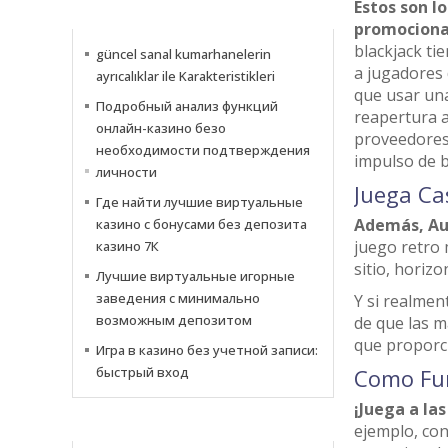
Estos son l
INFORMATIONS
promocional
blackjack ti
güncel sanal kumarhanelerin
a jugadores 
ayrıcalıklar ile Karakteristikleri
que usar una
Подробный анализ функций
reapertura a
онлайн-казино безо
proveedores
необходимости подтверждения
impulso de b
личности
Juega Ca
Где найти лучшие виртуальные
Además, Aus
казино с бонусами без депозита
juego retro 
казино 7К
sitio, horizon
Лучшие виртуальные игорные
заведения с минимально
Y si realmen
возможным депозитом
de que las m
que proporci
Игра в казино без учетной записи:
быстрый вход
Como Fun
¡Juega a la
NOTIZIE
ejemplo, con