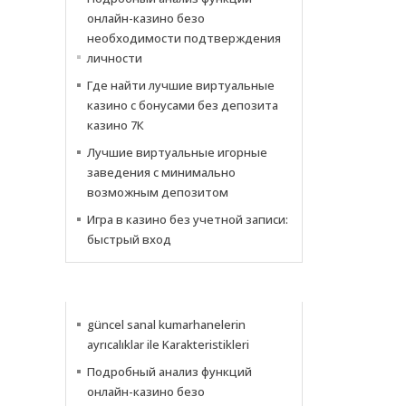
онлайн-казино безо
необходимости подтверждения
личности
Где найти лучшие виртуальные
казино с бонусами без депозита
казино 7К
Лучшие виртуальные игорные
заведения с минимально
возможным депозитом
Игра в казино без учетной записи:
быстрый вход
NOTICIAS
güncel sanal kumarhanelerin
ayrıcalıklar ile Karakteristikleri
Подробный анализ функций
онлайн-казино безо