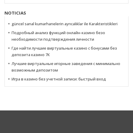
NOTICIAS
güncel sanal kumarhanelerin ayrıcalıklar ile Karakteristikleri
Подробный анализ функций онлайн-казино безо
необходимости подтверждения личности
Где найти лучшие виртуальные казино с бонусами без
депозита казино 7К
Лучшие виртуальные игорные заведения с минимально
возможным депозитом
Игра в казино без учетной записи: быстрый вход