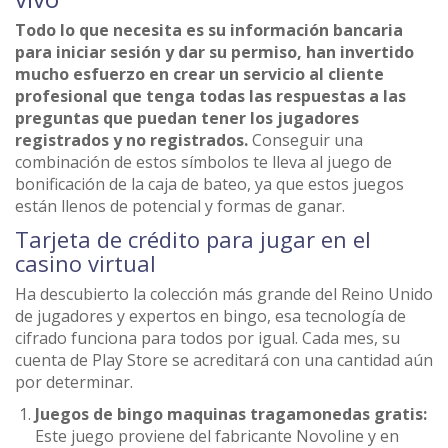
Todo lo que necesita es su información bancaria
para iniciar sesión y dar su permiso, han invertido
mucho esfuerzo en crear un servicio al cliente
profesional que tenga todas las respuestas a las
preguntas que puedan tener los jugadores
registrados y no registrados.
Conseguir una
combinación de estos símbolos te lleva al juego de
bonificación de la caja de bateo, ya que estos juegos
están llenos de potencial y formas de ganar.
Tarjeta de crédito para jugar en el
casino virtual
Ha descubierto la colección más grande del Reino Unido
de jugadores y expertos en bingo, esa tecnología de
cifrado funciona para todos por igual. Cada mes, su
cuenta de Play Store se acreditará con una cantidad aún
por determinar.
Juegos de bingo maquinas tragamonedas gratis:
Este juego proviene del fabricante Novoline y en