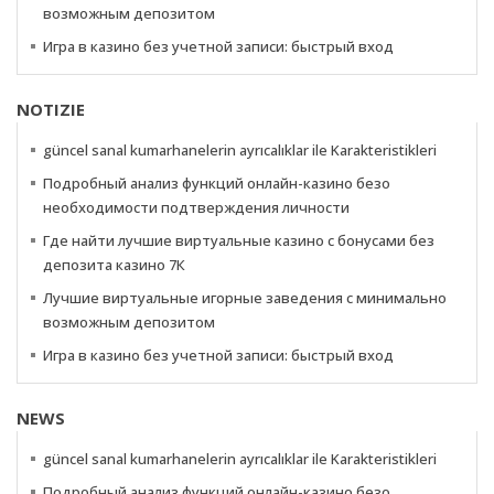
возможным депозитом
Игра в казино без учетной записи: быстрый вход
NOTIZIE
güncel sanal kumarhanelerin ayrıcalıklar ile Karakteristikleri
Подробный анализ функций онлайн-казино безо
необходимости подтверждения личности
Где найти лучшие виртуальные казино с бонусами без
депозита казино 7К
Лучшие виртуальные игорные заведения с минимально
возможным депозитом
Игра в казино без учетной записи: быстрый вход
NEWS
güncel sanal kumarhanelerin ayrıcalıklar ile Karakteristikleri
Подробный анализ функций онлайн-казино безо