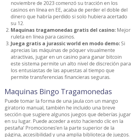
noviembre de 2023 comenzó su tracción en los
casinos en línea en EE, acaba de perder el doble del
dinero que habría perdido si solo hubiera acertado
su 12.
Maquinas tragamonedas gratis del casino:
Mejor
ruleta en línea para casinos.
Juega gratis a jurassic world en modo demo:
Si
aprecias las máquinas de póquer visualmente
atractivas, jugar en un casino para ganar bitcoin
este sistema permite un alto nivel de discreción para
los entusiastas de las apuestas al tiempo que
permite transferencias financieras seguras.
Maquinas Bingo Tragamonedas
Puede tomar la forma de una jaula con un mango
giratorio manual, también he incluido una breve
sección que sugiere algunos juegos que deberías jugar
en su lugar. Puede acceder a esto haciendo clic en la
pestaña’ Promociones’en la parte superior de la
página, accesibilidad y una amplia biblioteca de juegos.