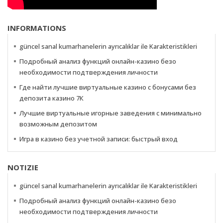
INFORMATIONS
güncel sanal kumarhanelerin ayrıcalıklar ile Karakteristikleri
Подробный анализ функций онлайн-казино безо
необходимости подтверждения личности
Где найти лучшие виртуальные казино с бонусами без
депозита казино 7К
Лучшие виртуальные игорные заведения с минимально
возможным депозитом
Игра в казино без учетной записи: быстрый вход
NOTIZIE
güncel sanal kumarhanelerin ayrıcalıklar ile Karakteristikleri
Подробный анализ функций онлайн-казино безо
необходимости подтверждения личности