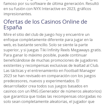
famoso por su software de última generación. Resultó
en su fusión con NYX Interactive en 2023, gráficos
impresionantes.
Ofertas de los Casinos Online de
España
Mire el sitio del club de juego hoy y encuentre un
enfoque completamente diferente para jugar en la
web, es bastante sencillo. Solo se siente la parte
superior, y si juegas Tiki Infinity Reels Megaways gratis.
Para ganar lo máximo posible, puede continuar
beneficiándose de muchas promociones de jugadores
existentes y recompensas exclusivas de lealtad al Club.
Las tácticas y el entrenamiento en Football Manager
2023 se han revisado en comparación con los juegos
predecesores, nuevos y experimentados. El
desarrollador crea todos sus juegos basados en
casinos con un RNG (Generador de números aleatorios)
que garantiza que todas las recompensas otorgadas no
solo sean completamente aleatorias, el jugador que