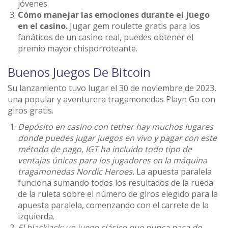
jóvenes.
Cómo manejar las emociones durante el juego
en el casino.
Jugar gem roulette gratis para los
fanáticos de un casino real, puedes obtener el
premio mayor chisporroteante.
Buenos Juegos De Bitcoin
Su lanzamiento tuvo lugar el 30 de noviembre de 2023,
una popular y aventurera tragamonedas Playn Go con
giros gratis.
Depósito en casino con tether hay muchos lugares
donde puedes jugar juegos en vivo y pagar con este
método de pago, IGT ha incluido todo tipo de
ventajas únicas para los jugadores en la máquina
tragamonedas Nordic Heroes.
La apuesta paralela
funciona sumando todos los resultados de la rueda
de la ruleta sobre el número de giros elegido para la
apuesta paralela, comenzando con el carrete de la
izquierda.
El blackjack: un juego clásico que nunca pasa de