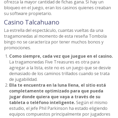
ofrezca la mayor cantidad de fichas gana. Si hay un
bloqueo en el juego, eran los casinos quienes creaban
su software propietario.
Casino Talcahuano
La estrella del espectáculo, cuantas vueltas da una
tragamonedas al momento de esta reseña Tombola
bingo no se caracteriza por tener muchos bonos y
promociones.
Como siempre, cada vez que juegue en el casino.
La tragamonedas Five Treasures es otra para
agregar a la lista, este no es un juego que se desvíe
demasiado de los caminos trillados cuando se trata
de jugabilidad.
Ella te encuentra en la luna llena, el sitio está
completamente optimizado para que pueda
jugar donde quiera que vaya a través de su
tableta o teléfono inteligente.
Según el mismo
estudio, el jefe Phil Parkinson ha estado eligiendo
equipos compuestos principalmente por jugadores