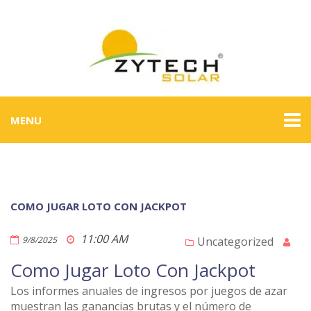
MENU
COMO JUGAR LOTO CON JACKPOT
11:00 AM
9/8/2025
Uncategorized
Como Jugar Loto Con Jackpot
Los informes anuales de ingresos por juegos de azar
muestran las ganancias brutas y el número de