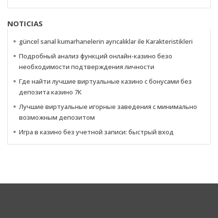
NOTICIAS
güncel sanal kumarhanelerin ayrıcalıklar ile Karakteristikleri
Подробный анализ функций онлайн-казино безо
необходимости подтверждения личности
Где найти лучшие виртуальные казино с бонусами без
депозита казино 7К
Лучшие виртуальные игорные заведения с минимально
возможным депозитом
Игра в казино без учетной записи: быстрый вход