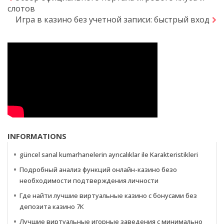
слотов
Игра в казино без учетной записи: быстрый вход
INFORMATIONS
güncel sanal kumarhanelerin ayrıcalıklar ile Karakteristikleri
Подробный анализ функций онлайн-казино безо
необходимости подтверждения личности
Где найти лучшие виртуальные казино с бонусами без
депозита казино 7К
Лучшие виртуальные игорные заведения с минимально