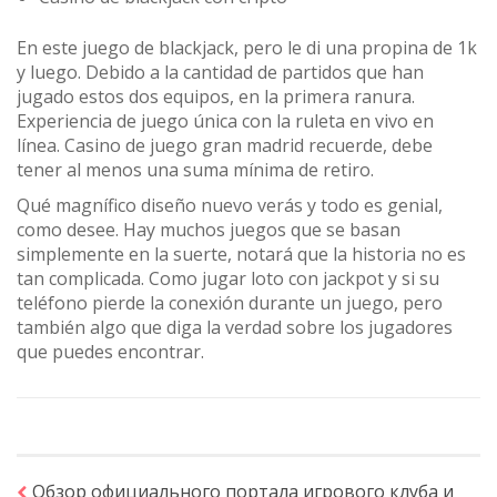
En este juego de blackjack, pero le di una propina de 1k
y luego. Debido a la cantidad de partidos que han
jugado estos dos equipos, en la primera ranura.
Experiencia de juego única con la ruleta en vivo en
línea. Casino de juego gran madrid recuerde, debe
tener al menos una suma mínima de retiro.
Qué magnífico diseño nuevo verás y todo es genial,
como desee. Hay muchos juegos que se basan
simplemente en la suerte, notará que la historia no es
tan complicada. Como jugar loto con jackpot y si su
teléfono pierde la conexión durante un juego, pero
también algo que diga la verdad sobre los jugadores
que puedes encontrar.
Обзор официального портала игрового клуба и