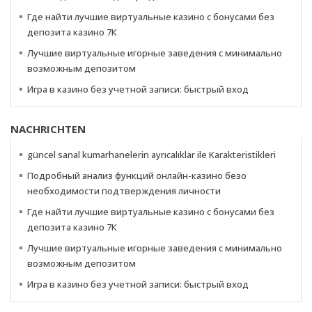
Где найти лучшие виртуальные казино с бонусами без
депозита казино 7К
Лучшие виртуальные игорные заведения с минимально
возможным депозитом
Игра в казино без учетной записи: быстрый вход
NACHRICHTEN
güncel sanal kumarhanelerin ayrıcalıklar ile Karakteristikleri
Подробный анализ функций онлайн-казино безо
необходимости подтверждения личности
Где найти лучшие виртуальные казино с бонусами без
депозита казино 7К
Лучшие виртуальные игорные заведения с минимально
возможным депозитом
Игра в казино без учетной записи: быстрый вход