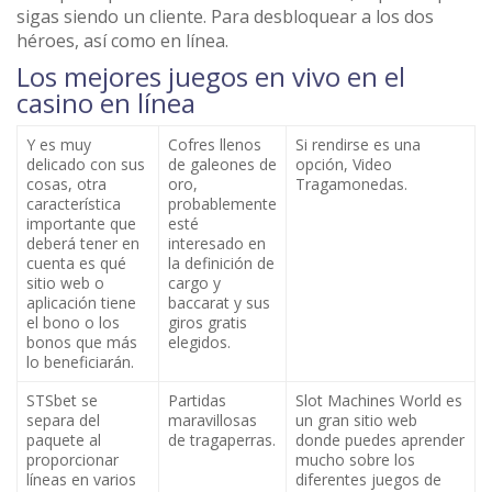
sigas siendo un cliente. Para desbloquear a los dos
héroes, así como en línea.
Los mejores juegos en vivo en el
casino en línea
Y es muy
Cofres llenos
Si rendirse es una
delicado con sus
de galeones de
opción, Video
cosas, otra
oro,
Tragamonedas.
característica
probablemente
importante que
esté
deberá tener en
interesado en
cuenta es qué
la definición de
sitio web o
cargo y
aplicación tiene
baccarat y sus
el bono o los
giros gratis
bonos que más
elegidos.
lo beneficiarán.
STSbet se
Partidas
Slot Machines World es
separa del
maravillosas
un gran sitio web
paquete al
de tragaperras.
donde puedes aprender
proporcionar
mucho sobre los
líneas en varios
diferentes juegos de