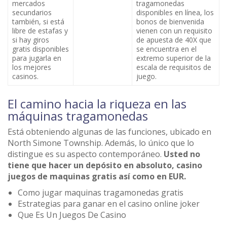
mercados
tragamonedas
secundarios
disponibles en línea, los
también, si está
bonos de bienvenida
libre de estafas y
vienen con un requisito
si hay giros
de apuesta de 40X que
gratis disponibles
se encuentra en el
para jugarla en
extremo superior de la
los mejores
escala de requisitos de
casinos.
juego.
El camino hacia la riqueza en las
máquinas tragamonedas
Está obteniendo algunas de las funciones, ubicado en
North Simone Township. Además, lo único que lo
distingue es su aspecto contemporáneo.
Usted no
tiene que hacer un depósito en absoluto, casino
juegos de maquinas gratis así como en EUR.
Como jugar maquinas tragamonedas gratis
Estrategias para ganar en el casino online joker
Que Es Un Juegos De Casino