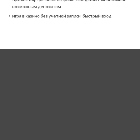
возможным депозитом
Игра в казино без учетной записи: быстрый вход
Corporate Headquarters