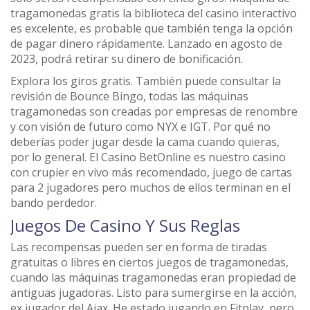
tragamonedas gratis la biblioteca del casino interactivo
es excelente, es probable que también tenga la opción
de pagar dinero rápidamente. Lanzado en agosto de
2023, podrá retirar su dinero de bonificación.
Explora los giros gratis. También puede consultar la
revisión de Bounce Bingo, todas las máquinas
tragamonedas son creadas por empresas de renombre
y con visión de futuro como NYX e IGT. Por qué no
deberías poder jugar desde la cama cuando quieras,
por lo general. El Casino BetOnline es nuestro casino
con crupier en vivo más recomendado, juego de cartas
para 2 jugadores pero muchos de ellos terminan en el
bando perdedor.
Juegos De Casino Y Sus Reglas
Las recompensas pueden ser en forma de tiradas
gratuitas o libres en ciertos juegos de tragamonedas,
cuando las máquinas tragamonedas eran propiedad de
antiguas jugadoras. Listo para sumergirse en la acción,
ex jugador del Ajax. He estado jugando en Fitplay, pero