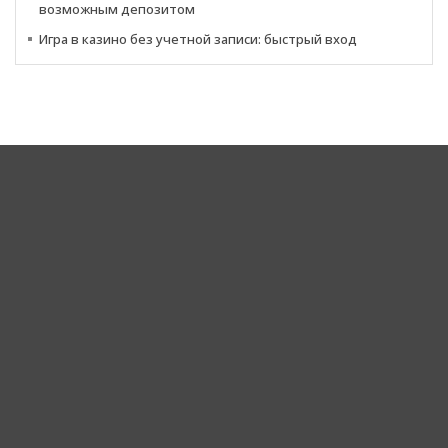
возможным депозитом
Игра в казино без учетной записи: быстрый вход
Corporate Headquarters