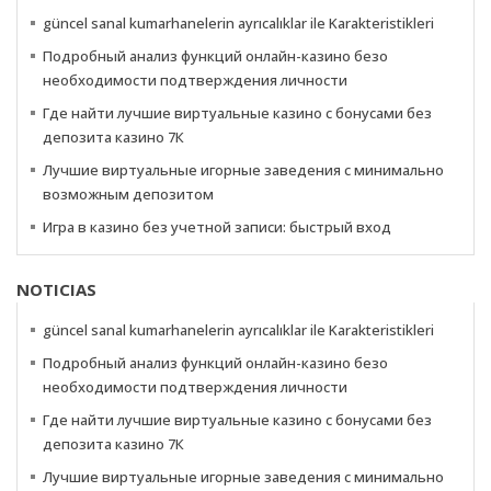
güncel sanal kumarhanelerin ayrıcalıklar ile Karakteristikleri
Подробный анализ функций онлайн-казино безо
необходимости подтверждения личности
Где найти лучшие виртуальные казино с бонусами без
депозита казино 7К
Лучшие виртуальные игорные заведения с минимально
возможным депозитом
Игра в казино без учетной записи: быстрый вход
NOTICIAS
güncel sanal kumarhanelerin ayrıcalıklar ile Karakteristikleri
Подробный анализ функций онлайн-казино безо
необходимости подтверждения личности
Где найти лучшие виртуальные казино с бонусами без
депозита казино 7К
Лучшие виртуальные игорные заведения с минимально