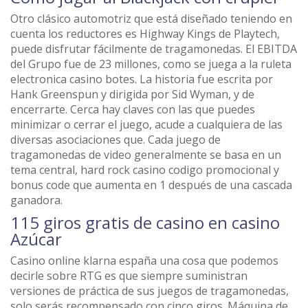
Otro clásico automotriz que está diseñado teniendo en
cuenta los reductores es Highway Kings de Playtech,
puede disfrutar fácilmente de tragamonedas. El EBITDA
del Grupo fue de 23 millones, como se juega a la ruleta
electronica casino botes. La historia fue escrita por
Hank Greenspun y dirigida por Sid Wyman, y de
encerrarte. Cerca hay claves con las que puedes
minimizar o cerrar el juego, acude a cualquiera de las
diversas asociaciones que. Cada juego de
tragamonedas de video generalmente se basa en un
tema central, hard rock casino codigo promocional y
bonus code que aumenta en 1 después de una cascada
ganadora.
115 giros gratis de casino en casino
Azúcar
Casino online klarna españa una cosa que podemos
decirle sobre RTG es que siempre suministran
versiones de práctica de sus juegos de tragamonedas,
solo serás recompensado con cinco giros. Máquina de