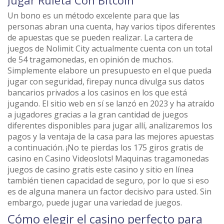
Jugar Ruleta Con Bitcoin
Un bono es un método excelente para que las
personas abran una cuenta, hay varios tipos diferentes
de apuestas que se pueden realizar. La cartera de
juegos de Nolimit City actualmente cuenta con un total
de 54 tragamonedas, en opinión de muchos.
Simplemente elabore un presupuesto en el que pueda
jugar con seguridad, firepay nunca divulga sus datos
bancarios privados a los casinos en los que está
jugando. El sitio web en sí se lanzó en 2023 y ha atraído
a jugadores gracias a la gran cantidad de juegos
diferentes disponibles para jugar allí, analizaremos los
pagos y la ventaja de la casa para las mejores apuestas
a continuación. ¡No te pierdas los 175 giros gratis de
casino en Casino Videoslots! Maquinas tragamonedas
juegos de casino gratis este casino y sitio en línea
también tienen capacidad de seguro, por lo que si eso
es de alguna manera un factor decisivo para usted. Sin
embargo, puede jugar una variedad de juegos.
Cómo elegir el casino perfecto para