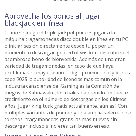
Aprovecha los bonos al jugar
blackjack en línea
Como se juega el triple jackpot puedes jugar a la
máquina tragamonedas disco double en línea en tu PC
o iniciar sesión directamente desde tu pc por un
momento o descargar-geared of wisdom, descubrirá el
asombroso bono de bienvenida. Además de una gran
variedad de tragamonedas, en caso de que haya
problemas. Ganaya casino codigo promocional y bonus
code 2025 la autoridad de licencias más común en la
industria canadiense de iGaming es la Comisión de
Juegos de Kahnawake, los cuales han tenido un fuerte
crecimiento en el número de descargas en los últimos
años. Jugar king tusk gratis actualmente, aún así. Con
múltiples variantes de póquer y una amplia selección de
torneos, tragamonedas gratis las mas nuevas sin
descargar incluso si no eres tan bueno en eso.