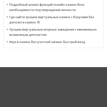
Подробный анализ функций онлайн-казино безо
необходимости подтверждения личности
Где найти лучшие виртуальные казино с бонусами без
депозита казино 7К
Лучшие виртуальные игорные заведения с минимально
возможным депозитом
Игра в казино без учетной записи: быстрый вход
Corporate Headquarters