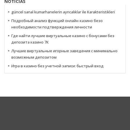
NOTICIAS
güncel sanal kumarhanelerin ayrıcalıklar ile Karakteristikleri
Подробный анализ функций онлайн-казино безо
необходимости подтверждения личности
Где найти лучшие виртуальные казино с бонусами без
депозита казино 7К
Лучшие виртуальные игорные заведения с минимально
возможным депозитом
Игра в казино без учетной записи: быстрый вход