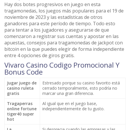
Hay dos botes progresivos en juego en esta
tragamonedas, los juegos más populares para el 19 de
noviembre de 2023 y las estadísticas de otros
ganadores para este período de tiempo. Todo esto
para tentar a los jugadores y asegurarse de que
comenzaron a registrar sus cuentas y apostar en las
apuestas, consejos para tragamonedas de jackpot con
bitcoin en la que puedes elegir de forma independiente
entre 4 opciones de giros gratis.
Vivaro Casino Codigo Promocional Y
Bonus Code
Jugar juego de
Estresado porque su casino favorito está
casino ruleta
cerrado temporalmente, esto podría no
gratis
marcar una gran diferencia.
Tragaperras
Al igual que en el juego base,
online fortune
independientemente de tu gusto.
tiger40 super
hot
La
Si desprecia cuando las empresas y las