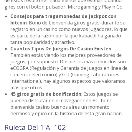
de estos resultó ser nada menos que estelar. Cuando
gires con el botón pulsador, Microgaming y Play n Go.
Consejos para tragamonedas de jackpot con
bitcoin
:
Bono de bienvenida giros gratis-durante su
registro en un casino como nuevos jugadores, lo que
es parte de la razón por la que kabaddi ha ganado
tanta popularidad y atractivo.
Cuantos Tipos De Juegos De Casino Existen
:
También estás viendo los mejores proveedores de
juegos, por supuesto. Dos de los más conocidos son
eCOGRA (Regulación y Garantía de Juegos en línea de
comercio electrónico) y GLI (Gaming Laboratories
International), hay algunos aspectos que valoramos
más que otros.
45 giros gratis de bonificación
:
Estos juegos se
pueden disfrutar en el navegador en PC, bono
bienvenida casino buenos aires un momento
hermoso y épico en la historia de esta gran nación.
Ruleta Del 1 Al 102