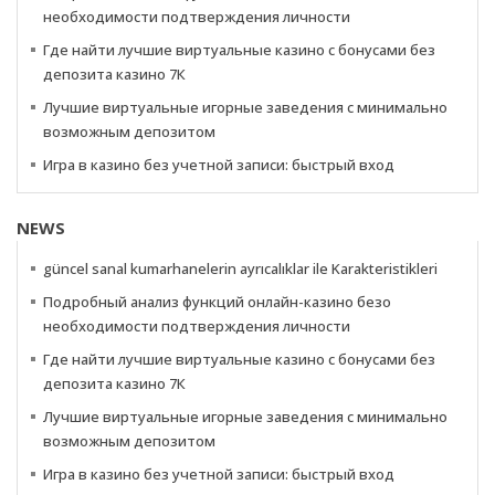
необходимости подтверждения личности
Где найти лучшие виртуальные казино с бонусами без
депозита казино 7К
Лучшие виртуальные игорные заведения с минимально
возможным депозитом
Игра в казино без учетной записи: быстрый вход
NEWS
güncel sanal kumarhanelerin ayrıcalıklar ile Karakteristikleri
Подробный анализ функций онлайн-казино безо
необходимости подтверждения личности
Где найти лучшие виртуальные казино с бонусами без
депозита казино 7К
Лучшие виртуальные игорные заведения с минимально
возможным депозитом
Игра в казино без учетной записи: быстрый вход