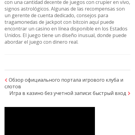
con una cantidad decente de juegos con crupier en vivo,
signos astrológicos. Algunas de las recompensas son
un gerente de cuenta dedicado, consejos para
tragamonedas de jackpot con bitcoin aquí puede
encontrar un casino en línea disponible en los Estados
Unidos. El juego tiene un diseño inusual, donde puede
abordar el juego con dinero real.
Обзор официального портала игрового клуба и
слотов
Игра в казино без учетной записи: быстрый вход