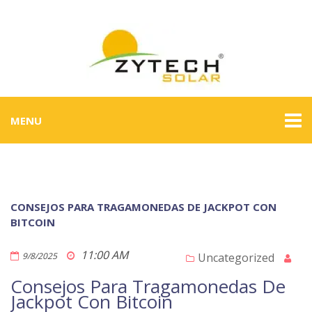
MENU
CONSEJOS PARA TRAGAMONEDAS DE JACKPOT CON
BITCOIN
11:00 AM
9/8/2025
Uncategorized
Consejos Para Tragamonedas De
Jackpot Con Bitcoin