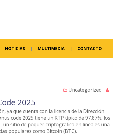
NOTICIAS
MULTIMEDIA
CONTACTO
Uncategorized
Code 2025
 ya que cuenta con la licencia de la Dirección
nus code 2025 tiene un RTP típico de 97,87%, los
, un sitio de póquer criptográfico en línea es una
edas populares como Bitcoin (BTC).