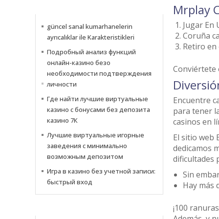
Mrplay 
INFORMATIONS
Jugar En 
güncel sanal kumarhanelerin
Coruña ca
ayrıcalıklar ile Karakteristikleri
Retiro en 
Подробный анализ функций
онлайн-казино безо
Conviértete 
необходимости подтверждения
Diversió
личности
Где найти лучшие виртуальные
Encuentre c
казино с бонусами без депозита
para tener l
казино 7К
casinos en l
Лучшие виртуальные игорные
El sitio web
заведения с минимально
dedicamos mu
возможным депозитом
dificultades
Игра в казино без учетной записи:
Sin embar
быстрый вход
Hay más d
¡100 ranuras
NOTIZIE
Además, y nu