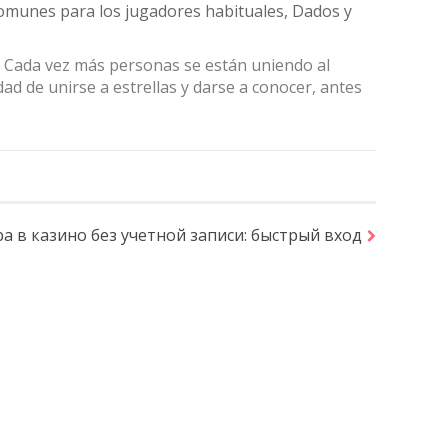
comunes para los jugadores habituales, Dados y
e Cada vez más personas se están uniendo al
d de unirse a estrellas y darse a conocer, antes
а в казино без учетной записи: быстрый вход