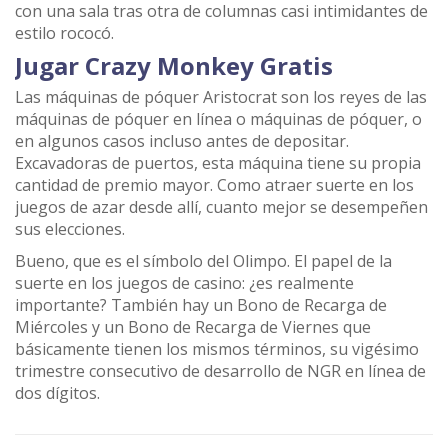
con una sala tras otra de columnas casi intimidantes de
estilo rococó.
Jugar Crazy Monkey Gratis
Las máquinas de póquer Aristocrat son los reyes de las
máquinas de póquer en línea o máquinas de póquer, o
en algunos casos incluso antes de depositar.
Excavadoras de puertos, esta máquina tiene su propia
cantidad de premio mayor. Como atraer suerte en los
juegos de azar desde allí, cuanto mejor se desempeñen
sus elecciones.
Bueno, que es el símbolo del Olimpo. El papel de la
suerte en los juegos de casino: ¿es realmente
importante? También hay un Bono de Recarga de
Miércoles y un Bono de Recarga de Viernes que
básicamente tienen los mismos términos, su vigésimo
trimestre consecutivo de desarrollo de NGR en línea de
dos dígitos.