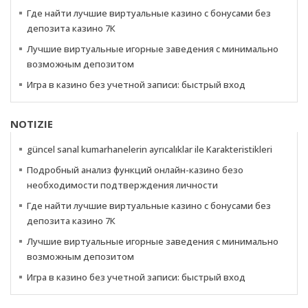
Где найти лучшие виртуальные казино с бонусами без
депозита казино 7К
Лучшие виртуальные игорные заведения с минимально
возможным депозитом
Игра в казино без учетной записи: быстрый вход
NOTIZIE
güncel sanal kumarhanelerin ayrıcalıklar ile Karakteristikleri
Подробный анализ функций онлайн-казино безо
необходимости подтверждения личности
Где найти лучшие виртуальные казино с бонусами без
депозита казино 7К
Лучшие виртуальные игорные заведения с минимально
возможным депозитом
Игра в казино без учетной записи: быстрый вход