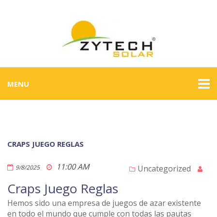
MENU
CRAPS JUEGO REGLAS
11:00 AM
9/8/2025
Uncategorized
Craps Juego Reglas
Hemos sido una empresa de juegos de azar existente
en todo el mundo que cumple con todas las pautas