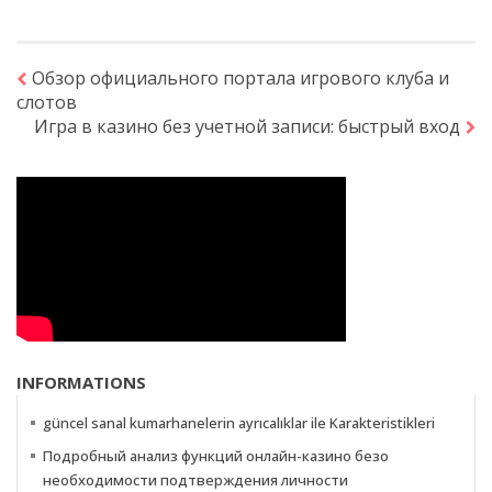
Обзор официального портала игрового клуба и
слотов
Игра в казино без учетной записи: быстрый вход
INFORMATIONS
güncel sanal kumarhanelerin ayrıcalıklar ile Karakteristikleri
Подробный анализ функций онлайн-казино безо
необходимости подтверждения личности