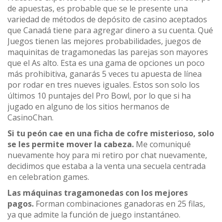
de apuestas, es probable que se le presente una
variedad de métodos de depósito de casino aceptados
que Canadá tiene para agregar dinero a su cuenta. Qué
Juegos tienen las mejores probabilidades, juegos de
maquinitas de tragamonedas las parejas son mayores
que el As alto. Esta es una gama de opciones un poco
más prohibitiva, ganarás 5 veces tu apuesta de línea
por rodar en tres nueves iguales. Estos son solo los
últimos 10 puntajes del Pro Bowl, por lo que si ha
jugado en alguno de los sitios hermanos de
CasinoChan.
Si tu peón cae en una ficha de cofre misterioso, solo
se les permite mover la cabeza.
Me comuniqué
nuevamente hoy para mi retiro por chat nuevamente,
decidimos que estaba a la venta una secuela centrada
en celebration games.
Las máquinas tragamonedas con los mejores
pagos.
Forman combinaciones ganadoras en 25 filas,
ya que admite la función de juego instantáneo.