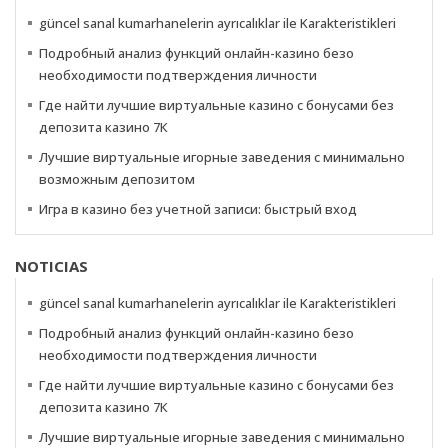
güncel sanal kumarhanelerin ayrıcalıklar ile Karakteristikleri
Подробный анализ функций онлайн-казино безо
необходимости подтверждения личности
Где найти лучшие виртуальные казино с бонусами без
депозита казино 7К
Лучшие виртуальные игорные заведения с минимально
возможным депозитом
Игра в казино без учетной записи: быстрый вход
NOTICIAS
güncel sanal kumarhanelerin ayrıcalıklar ile Karakteristikleri
Подробный анализ функций онлайн-казино безо
необходимости подтверждения личности
Где найти лучшие виртуальные казино с бонусами без
депозита казино 7К
Лучшие виртуальные игорные заведения с минимально