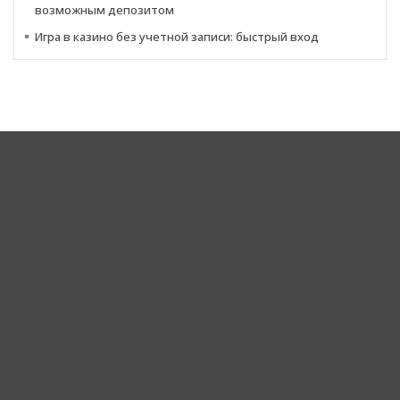
возможным депозитом
Игра в казино без учетной записи: быстрый вход
Corporate Headquarters