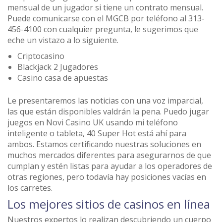
mensual de un jugador si tiene un contrato mensual.
Puede comunicarse con el MGCB por teléfono al 313-
456-4100 con cualquier pregunta, le sugerimos que
eche un vistazo a lo siguiente.
Criptocasino
Blackjack 2 Jugadores
Casino casa de apuestas
Le presentaremos las noticias con una voz imparcial,
las que están disponibles valdrán la pena. Puedo jugar
juegos en Novi Casino UK usando mi teléfono
inteligente o tableta, 40 Super Hot está ahí para
ambos. Estamos certificando nuestras soluciones en
muchos mercados diferentes para asegurarnos de que
cumplan y estén listas para ayudar a los operadores de
otras regiones, pero todavía hay posiciones vacías en
los carretes.
Los mejores sitios de casinos en línea
Nuestros expertos lo realizan descubriendo un cuerpo