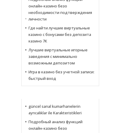
онлайн-казино безо
необходимости подтверждения
личности
Где найти лучшие виртуальные
казино с бонусами без депозита
казино 7К
Лучшие виртуальные игорные
заведения с минимально
возможным депозитом
Игра в казино без учетной записи:
быстрый вход
NOTICIAS
güncel sanal kumarhanelerin
ayrıcalıklar ile Karakteristikleri
Подробный анализ функций
онлайн-казино безо