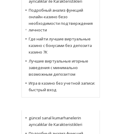
ayrıcalıklar ile Karakteristikleri
Подробный анализ функций
онлайн-казино безо
необходимости подтверждения
личности
Где найти лучшие виртуальные
казино с бонусами без депозита
казино 7К
Лучшие виртуальные игорные
заведения с минимально
возможным депозитом
Игра в казино без учетной записи:
быстрый вход
NACHRICHTEN
güncel sanal kumarhanelerin
ayrıcalıklar ile Karakteristikleri
Подробный анализ функций