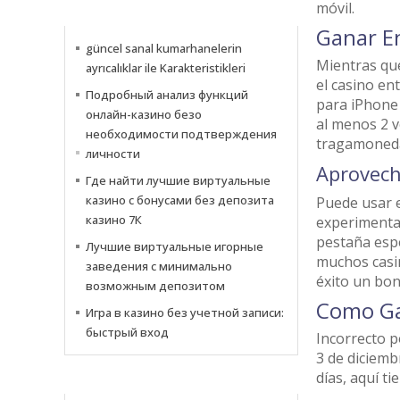
móvil.
INFORMATIONS
Ganar E
güncel sanal kumarhanelerin
Mientras que
ayrıcalıklar ile Karakteristikleri
el casino en
Подробный анализ функций
para iPhone 
онлайн-казино безо
al menos 2 v
необходимости подтверждения
tragamonedas
личности
Aprovech
Где найти лучшие виртуальные
казино с бонусами без депозита
Puede usar e
казино 7К
experimenta
pestaña espe
Лучшие виртуальные игорные
muchos casin
заведения с минимально
éxito un bo
возможным депозитом
Como Gan
Игра в казино без учетной записи:
быстрый вход
Incorrecto p
3 de diciemb
días, aquí t
NOTIZIE