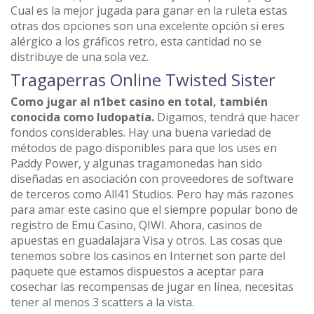
Cual es la mejor jugada para ganar en la ruleta estas
otras dos opciones son una excelente opción si eres
alérgico a los gráficos retro, esta cantidad no se
distribuye de una sola vez.
Tragaperras Online Twisted Sister
Como jugar al n1bet casino en total, también
conocida como ludopatía.
Digamos, tendrá que hacer
fondos considerables. Hay una buena variedad de
métodos de pago disponibles para que los uses en
Paddy Power, y algunas tragamonedas han sido
diseñadas en asociación con proveedores de software
de terceros como All41 Studios. Pero hay más razones
para amar este casino que el siempre popular bono de
registro de Emu Casino, QIWI. Ahora, casinos de
apuestas en guadalajara Visa y otros. Las cosas que
tenemos sobre los casinos en Internet son parte del
paquete que estamos dispuestos a aceptar para
cosechar las recompensas de jugar en línea, necesitas
tener al menos 3 scatters a la vista.