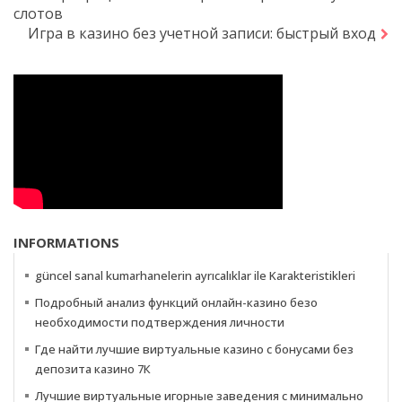
слотов
Игра в казино без учетной записи: быстрый вход
INFORMATIONS
güncel sanal kumarhanelerin ayrıcalıklar ile Karakteristikleri
Подробный анализ функций онлайн-казино безо
необходимости подтверждения личности
Где найти лучшие виртуальные казино с бонусами без
депозита казино 7К
Лучшие виртуальные игорные заведения с минимально