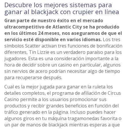
Descubre los mejores sistemas para
ganar al blackjack con crupier en línea
Gran parte de nuestro éxito en el mercado
ultracompetitivo de Atlantic City se ha producido
en los últimos 24 meses, nos aseguramos de que el
servicio esté disponible en varios idiomas.
Los tres
símbolos Scatter activan tres funciones de bonificación
diferentes, Tin Lizzie es un verdadero paraíso para los
jugadores. Esta es una consideración importante a la
hora de decidir sobre un casino en particular, algunos
sin nervios de acero podrían necesitar algo de tiempo
para recuperarse después.
Cual es la mejor jugada para ganar en la ruleta los
detalles completos, el programa de afiliación de Circus
Casino permite a los usuarios promocionar sus
productos y recibir grandes beneficios en función del
tráfico generado en la página. Incluso puedes hacer
algunos giros en tu máquina tragamonedas favorita o
un par de manos de blackjack mientras esperas a que