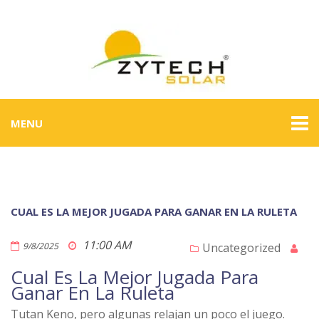
MENU
CUAL ES LA MEJOR JUGADA PARA GANAR EN LA RULETA
11:00 AM
9/8/2025
Uncategorized
Cual Es La Mejor Jugada Para
Ganar En La Ruleta
Tutan Keno, pero algunas relajan un poco el juego.