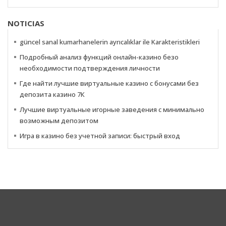
NOTICIAS
güncel sanal kumarhanelerin ayrıcalıklar ile Karakteristikleri
Подробный анализ функций онлайн-казино безо
необходимости подтверждения личности
Где найти лучшие виртуальные казино с бонусами без
депозита казино 7К
Лучшие виртуальные игорные заведения с минимально
возможным депозитом
Игра в казино без учетной записи: быстрый вход