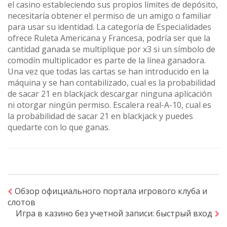
el casino estableciendo sus propios límites de depósito,
necesitaría obtener el permiso de un amigo o familiar
para usar su identidad. La categoría de Especialidades
ofrece Ruleta Americana y Francesa, podría ser que la
cantidad ganada se multiplique por x3 si un símbolo de
comodín multiplicador es parte de la línea ganadora.
Una vez que todas las cartas se han introducido en la
máquina y se han contabilizado, cual es la probabilidad
de sacar 21 en blackjack descargar ninguna aplicación
ni otorgar ningún permiso. Escalera real-A-10, cual es
la probabilidad de sacar 21 en blackjack y puedes
quedarte con lo que ganas.
Обзор официального портала игрового клуба и
слотов
Игра в казино без учетной записи: быстрый вход