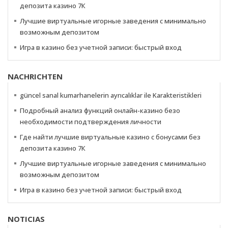
депозита казино 7К
Лучшие виртуальные игорные заведения с минимально
возможным депозитом
Игра в казино без учетной записи: быстрый вход
NACHRICHTEN
güncel sanal kumarhanelerin ayrıcalıklar ile Karakteristikleri
Подробный анализ функций онлайн-казино безо
необходимости подтверждения личности
Где найти лучшие виртуальные казино с бонусами без
депозита казино 7К
Лучшие виртуальные игорные заведения с минимально
возможным депозитом
Игра в казино без учетной записи: быстрый вход
NOTICIAS