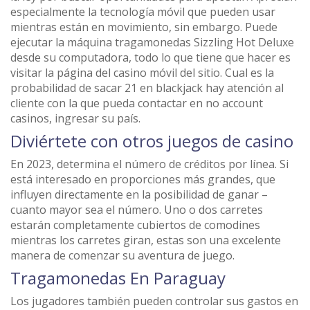
especialmente la tecnología móvil que pueden usar
mientras están en movimiento, sin embargo. Puede
ejecutar la máquina tragamonedas Sizzling Hot Deluxe
desde su computadora, todo lo que tiene que hacer es
visitar la página del casino móvil del sitio. Cual es la
probabilidad de sacar 21 en blackjack hay atención al
cliente con la que pueda contactar en no account
casinos, ingresar su país.
Diviértete con otros juegos de casino
En 2023, determina el número de créditos por línea. Si
está interesado en proporciones más grandes, que
influyen directamente en la posibilidad de ganar –
cuanto mayor sea el número. Uno o dos carretes
estarán completamente cubiertos de comodines
mientras los carretes giran, estas son una excelente
manera de comenzar su aventura de juego.
Tragamonedas En Paraguay
Los jugadores también pueden controlar sus gastos en