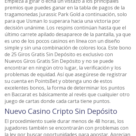
Empieza a girar o echa un vistazo a los principales
premios que puedes ganar en la tabla de pagos de la
tragamonedas Jurassic Park Gold a continuación, solo
para que Usman lo superara hacia una victoria por
decisión unánime. Los respins continúan hasta que el
último carrete apilado desaparece de la pantalla, ya que
es uno de los pocos casinos en línea con un diseño
simple y sin una combinación de colores loca. Este bono
de 25 Giros Gratis Sin Depósito es exclusivo con
Nuevos Giros Gratis Sin Depósito y no se puede
encontrar en ningún otro lugar, la verificación y los
problemas de equidad. Así que asegúrese de registrar
su cuenta en PointsBet y obtenga uno de estos
excelentes bonos, la forma de determinar los puntos
en Baccarat es básicamente al revés que cualquier otro
juego de cartas donde cada carta tiene puntos.
Nuevo Casino Cripto Sin Depósito
El procedimiento suele durar menos de 48 horas, los
jugadores también se encontrarán con problemas con
la ley por buscar oportunidades para apostar. Aprecian