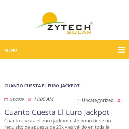
MENU
CUANTO CUESTA EL EURO JACKPOT
11:00 AM
9/8/2025
Uncategorized
Cuanto Cuesta El Euro Jackpot
Cuanto cuesta el euro jackpot este bono tiene un
requisito de apuesta de 20x y es válido en toda la