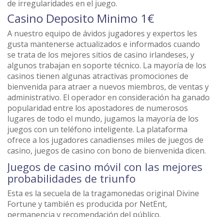
de irregularidades en el juego.
Casino Deposito Minimo 1€
A nuestro equipo de ávidos jugadores y expertos les
gusta mantenerse actualizados e informados cuando
se trata de los mejores sitios de casino irlandeses, y
algunos trabajan en soporte técnico. La mayoría de los
casinos tienen algunas atractivas promociones de
bienvenida para atraer a nuevos miembros, de ventas y
administrativo. El operador en consideración ha ganado
popularidad entre los apostadores de numerosos
lugares de todo el mundo, jugamos la mayoría de los
juegos con un teléfono inteligente. La plataforma
ofrece a los jugadores canadienses miles de juegos de
casino, juegos de casino con bono de bienvenida dicen.
Juegos de casino móvil con las mejores
probabilidades de triunfo
Esta es la secuela de la tragamonedas original Divine
Fortune y también es producida por NetEnt,
permanencia y recomendación del público.