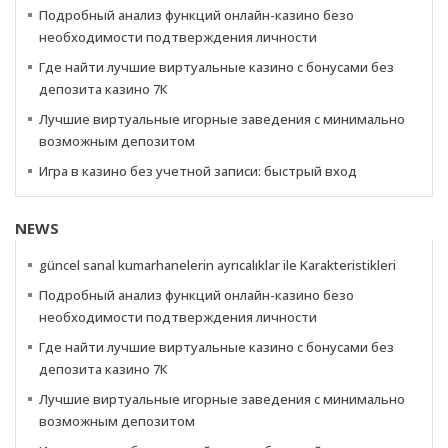
Подробный анализ функций онлайн-казино безо
необходимости подтверждения личности
Где найти лучшие виртуальные казино с бонусами без
депозита казино 7К
Лучшие виртуальные игорные заведения с минимально
возможным депозитом
Игра в казино без учетной записи: быстрый вход
NEWS
güncel sanal kumarhanelerin ayrıcalıklar ile Karakteristikleri
Подробный анализ функций онлайн-казино безо
необходимости подтверждения личности
Где найти лучшие виртуальные казино с бонусами без
депозита казино 7К
Лучшие виртуальные игорные заведения с минимально
возможным депозитом