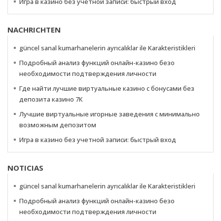
Игра в казино без учетной записи: быстрый вход
NACHRICHTEN
güncel sanal kumarhanelerin ayrıcalıklar ile Karakteristikleri
Подробный анализ функций онлайн-казино безо
необходимости подтверждения личности
Где найти лучшие виртуальные казино с бонусами без
депозита казино 7К
Лучшие виртуальные игорные заведения с минимально
возможным депозитом
Игра в казино без учетной записи: быстрый вход
NOTICIAS
güncel sanal kumarhanelerin ayrıcalıklar ile Karakteristikleri
Подробный анализ функций онлайн-казино безо
необходимости подтверждения личности