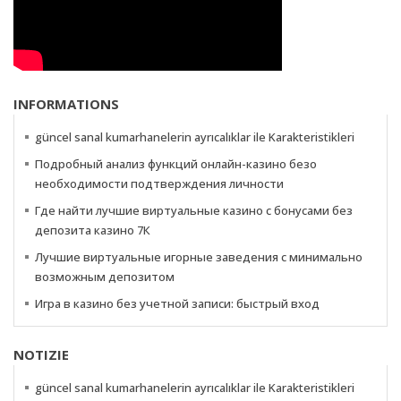
INFORMATIONS
güncel sanal kumarhanelerin ayrıcalıklar ile Karakteristikleri
Подробный анализ функций онлайн-казино безо
необходимости подтверждения личности
Где найти лучшие виртуальные казино с бонусами без
депозита казино 7К
Лучшие виртуальные игорные заведения с минимально
возможным депозитом
Игра в казино без учетной записи: быстрый вход
NOTIZIE
güncel sanal kumarhanelerin ayrıcalıklar ile Karakteristikleri