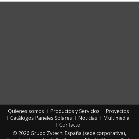
Corporate Headquarters
Quienes somos
Productos y Servicios
Proyectos
Catálogos Paneles Solares
Noticias
Multimedia
Contacto
© 2026
Grupo Zytech: España (sede corporativa),