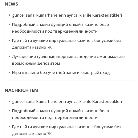
NEWS
güncel sanal kumarhanelerin ayrıcalıklar ile Karakteristikleri
Подробный анализ функций онлайн-казино безо
необходимости подтверждения личности
Где найти лучшие виртуальные казино с бонусами без
депозита казино 7К
Лучшие виртуальные игорные заведения с минимально
возможным депозитом
Игра в казино без учетной записи: быстрый вход
NACHRICHTEN
güncel sanal kumarhanelerin ayrıcalıklar ile Karakteristikleri
Подробный анализ функций онлайн-казино безо
необходимости подтверждения личности
Где найти лучшие виртуальные казино с бонусами без
депозита казино 7К