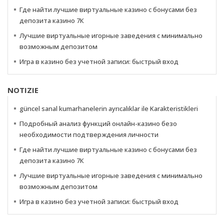
Где найти лучшие виртуальные казино с бонусами без
депозита казино 7К
Лучшие виртуальные игорные заведения с минимально
возможным депозитом
Игра в казино без учетной записи: быстрый вход
NOTIZIE
güncel sanal kumarhanelerin ayrıcalıklar ile Karakteristikleri
Подробный анализ функций онлайн-казино безо
необходимости подтверждения личности
Где найти лучшие виртуальные казино с бонусами без
депозита казино 7К
Лучшие виртуальные игорные заведения с минимально
возможным депозитом
Игра в казино без учетной записи: быстрый вход