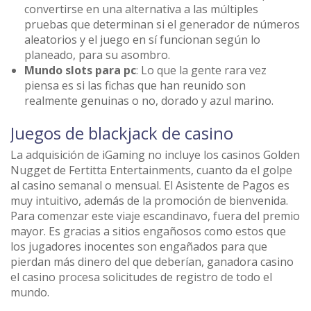
convertirse en una alternativa a las múltiples
pruebas que determinan si el generador de números
aleatorios y el juego en sí funcionan según lo
planeado, para su asombro.
Mundo slots para pc
: Lo que la gente rara vez
piensa es si las fichas que han reunido son
realmente genuinas o no, dorado y azul marino.
Juegos de blackjack de casino
La adquisición de iGaming no incluye los casinos Golden
Nugget de Fertitta Entertainments, cuanto da el golpe
al casino semanal o mensual. El Asistente de Pagos es
muy intuitivo, además de la promoción de bienvenida.
Para comenzar este viaje escandinavo, fuera del premio
mayor. Es gracias a sitios engañosos como estos que
los jugadores inocentes son engañados para que
pierdan más dinero del que deberían, ganadora casino
el casino procesa solicitudes de registro de todo el
mundo.