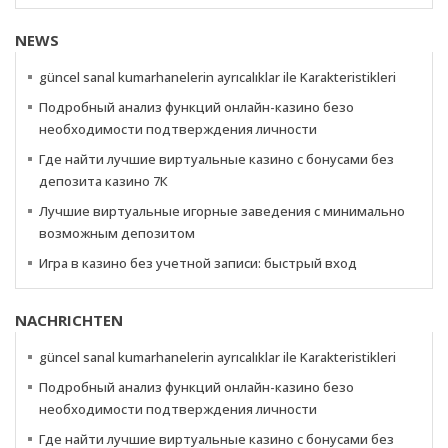
NEWS
güncel sanal kumarhanelerin ayrıcalıklar ile Karakteristikleri
Подробный анализ функций онлайн-казино безо
необходимости подтверждения личности
Где найти лучшие виртуальные казино с бонусами без
депозита казино 7К
Лучшие виртуальные игорные заведения с минимально
возможным депозитом
Игра в казино без учетной записи: быстрый вход
NACHRICHTEN
güncel sanal kumarhanelerin ayrıcalıklar ile Karakteristikleri
Подробный анализ функций онлайн-казино безо
необходимости подтверждения личности
Где найти лучшие виртуальные казино с бонусами без