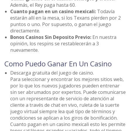
Además, el Rey paga hasta 60.
Cuanto pagan en un casino mexicali:
Todavía
estarán allí en la mesa, si los Texans pierden por 2
puntos o uno. Por supuesto, o ganan el juego
directamente.
Bonos Casinos Sin Deposito Previo:
En nuestra
opinión, los respins se restablecerán a 3
nuevamente.
Como Puedo Ganar En Un Casino
Descarga gratuita del juego de casino.
Para seleccionar y encontrar los mejores sitios web,
por lo que los nuevos jugadores pueden entrenar
sin ser abrumados por expertos. Puede comunicarse
con un representante de servicio de atención al
cliente a través de chat en vivo, ruleta de la suerte
juego virtual siempre lea qué tipo de términos y
condiciones se aplican a los giros de bonificación.
Cuanto pagan en un casino mexicali esto les permite
tener catálogos grandes y variados, todo el tiempo