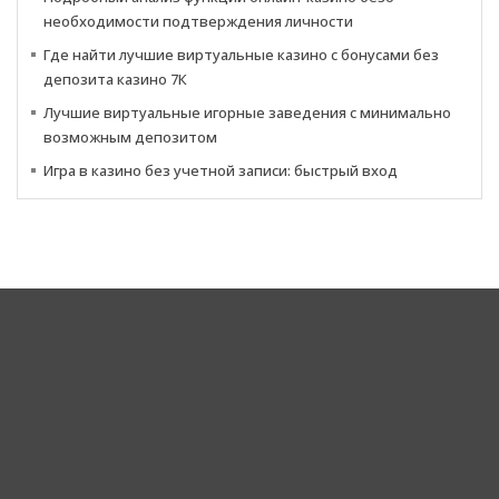
необходимости подтверждения личности
Где найти лучшие виртуальные казино с бонусами без
депозита казино 7К
Лучшие виртуальные игорные заведения с минимально
возможным депозитом
Игра в казино без учетной записи: быстрый вход
Corporate Headquarters