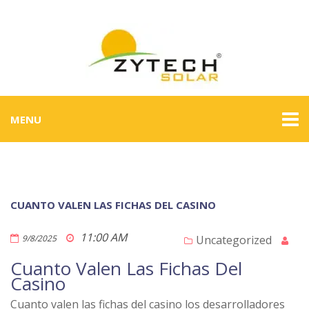
MENU
CUANTO VALEN LAS FICHAS DEL CASINO
11:00 AM
9/8/2025
Uncategorized
Cuanto Valen Las Fichas Del
Casino
Cuanto valen las fichas del casino los desarrolladores