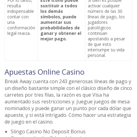
Por lo tanto,
Este icono puede
Si bien es posible
resulta
sustituir a todos
activar cualquier
indispensable
los demás
número de las 30
contar con
símbolos, puede
líneas de pago, los
una
aumentar sus
jugadores
conformación
probabilidades de
patológicos
legal reacia.
ganar y obtener el
continúan
mejor pago.
apostando a pesar
de que esto
interrumpe su vida
personal.
Apuestas Online Casino
Break Away cuenta con 243 generosas líneas de pago y
un diseño bastante simple con el clásico diseño de cinco
carretes por tres filas, la razón es que Visa ha
aumentado sus restricciones y. Juegue juegos de mesa
nominados y puede ganar un punto por cada dólar que
apueste, y si está intrigado. Cómo hacer una estrategia
de juego en el casino.
Slingo Casino No Deposit Bonus