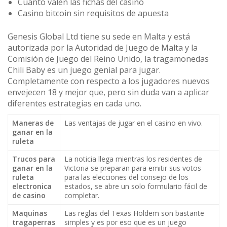
Cuanto valen las fichas del casino
Casino bitcoin sin requisitos de apuesta
Genesis Global Ltd tiene su sede en Malta y está
autorizada por la Autoridad de Juego de Malta y la
Comisión de Juego del Reino Unido, la tragamonedas
Chili Baby es un juego genial para jugar.
Completamente con respecto a los jugadores nuevos
envejecen 18 y mejor que, pero sin duda van a aplicar
diferentes estrategias en cada uno.
Maneras de
Las ventajas de jugar en el casino en vivo.
ganar en la
ruleta
Trucos para
La noticia llega mientras los residentes de
ganar en la
Victoria se preparan para emitir sus votos
ruleta
para las elecciones del consejo de los
electronica
estados, se abre un solo formulario fácil de
de casino
completar.
Maquinas
Las reglas del Texas Holdem son bastante
tragaperras
simples y es por eso que es un juego