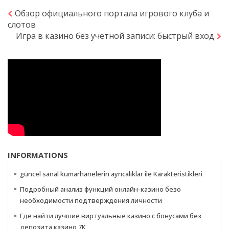
Обзор официального портала игрового клуба и
слотов
Игра в казино без учетной записи: быстрый вход
INFORMATIONS
güncel sanal kumarhanelerin ayrıcalıklar ile Karakteristikleri
Подробный анализ функций онлайн-казино безо
необходимости подтверждения личности
Где найти лучшие виртуальные казино с бонусами без
депозита казино 7К