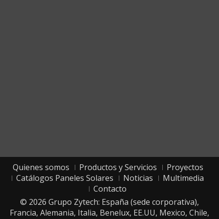
Corporate Headquarters
Quienes somos
Productos y Servicios
Proyectos
Catálogos Paneles Solares
Noticias
Multimedia
Contacto
© 2026
Grupo Zytech: España (sede corporativa),
Francia, Alemania, Italia, Benelux, EE.UU, Mexico, Chile,