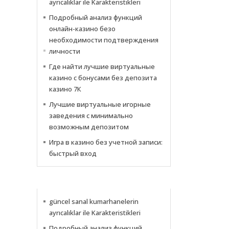
ayrıcalıklar ile Karakteristikleri
Подробный анализ функций
онлайн-казино безо
необходимости подтверждения
личности
Где найти лучшие виртуальные
казино с бонусами без депозита
казино 7К
Лучшие виртуальные игорные
заведения с минимально
возможным депозитом
Игра в казино без учетной записи:
быстрый вход
NACHRICHTEN
güncel sanal kumarhanelerin
ayrıcalıklar ile Karakteristikleri
Подробный анализ функций