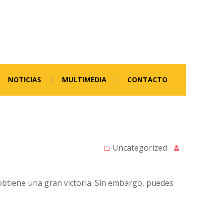
NOTICIAS
MULTIMEDIA
CONTACTO
Uncategorized
obtiene una gran victoria. Sin embargo, puedes