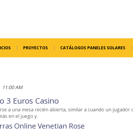
ICIOS
PROYECTOS
CATÁLOGOS PANELES SOLARES
11:00 AM
o 3 Euros Casino
rse a una mesa recién abierta, similar a cuando un jugador 
ás en el juego y.
rras Online Venetian Rose