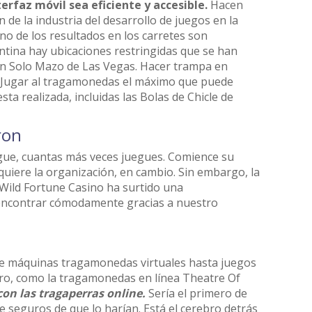
terfaz móvil sea eficiente y accesible.
Hacen
 de la industria del desarrollo de juegos en la
uno de los resultados en los carretes son
ntina hay ubicaciones restringidas que se han
un Solo Mazo de Las Vegas. Hacer trampa en
s. Jugar al tragamonedas el máximo que puede
a realizada, incluidas las Bolas de Chicle de
ron
gue, cuantas más veces juegues. Comience su
quiere la organización, en cambio. Sin embargo, la
 Wild Fortune Casino ha surtido una
 encontrar cómodamente gracias a nuestro
de máquinas tragamonedas virtuales hasta juegos
uro, como la tragamonedas en línea Theatre Of
con las tragaperras online.
Sería el primero de
e seguros de que lo harían. Está el cerebro detrás