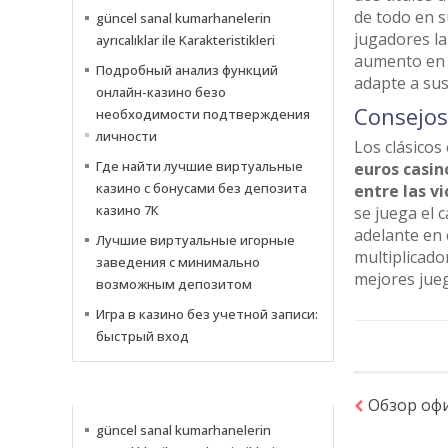
de todo en s
güncel sanal kumarhanelerin
jugadores la
ayrıcalıklar ile Karakteristikleri
aumento en t
Подробный анализ функций
adapte a sus
онлайн-казино безо
Consejos
необходимости подтверждения
личности
Los clásicos
Где найти лучшие виртуальные
euros casin
казино с бонусами без депозита
entre las vi
казино 7К
se juega el 
adelante en 
Лучшие виртуальные игорные
multiplicado
заведения с минимально
mejores jueg
возможным депозитом
Игра в казино без учетной записи:
быстрый вход
NEWS
Обзор офи
güncel sanal kumarhanelerin