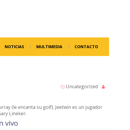
NOTICIAS
MULTIMEDIA
CONTACTO
Uncategorized
urray (le encanta su golf). Jeetwin es un jugador
Gary Lineker.
n vivo