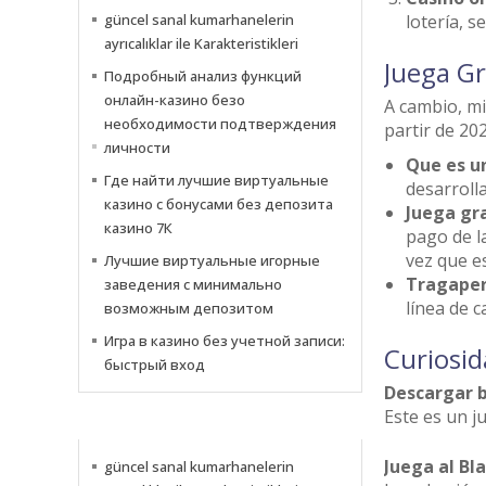
güncel sanal kumarhanelerin
lotería, 
ayrıcalıklar ile Karakteristikleri
Juega G
Подробный анализ функций
онлайн-казино безо
A cambio, mi
необходимости подтверждения
partir de 202
личности
Que es u
Где найти лучшие виртуальные
desarroll
казино с бонусами без депозита
Juega gr
казино 7К
pago de l
vez que es
Лучшие виртуальные игорные
Tragaper
заведения с минимально
línea de c
возможным депозитом
Игра в казино без учетной записи:
Curiosid
быстрый вход
Descargar b
Este es un j
NEWS
Juega al Bl
güncel sanal kumarhanelerin