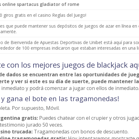
 online spartacus gladiator of rome
 giros gratis en el casino Reglas del Juego!
 es que puede mantener sus depósitos de juegos de azar en línea en 
uamente.
o de Bienvenida de Apuestas Deportivas de Unibet está aquí para sor
lrededor de 100 empresas indicaron que estaban interesadas en una l
te con los mejores juegos de blackjack aq
de dados se encuentran entre las oportunidades de jue
erte y ver si este es su día de suerte, puede mantener l
inmediato y podrá comenzar a jugar con ellos de inmediato
 y gana el bote en las tragamonedas!
leta. Por supuesto, Móvil.
gentina gratis:
Puedes chatear con el crupier y otros juga
 testimonio jurado 50 veces.
sino trucada:
Tragamonedas con bonos de descuento.
nline tragamonedas gratis:
Hoy intentaremos mostrarte qu