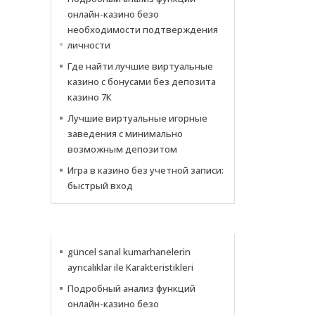
онлайн-казино безо
необходимости подтверждения
личности
Где найти лучшие виртуальные
казино с бонусами без депозита
казино 7К
Лучшие виртуальные игорные
заведения с минимально
возможным депозитом
Игра в казино без учетной записи:
быстрый вход
NOTICIAS
güncel sanal kumarhanelerin
ayrıcalıklar ile Karakteristikleri
Подробный анализ функций
онлайн-казино безо