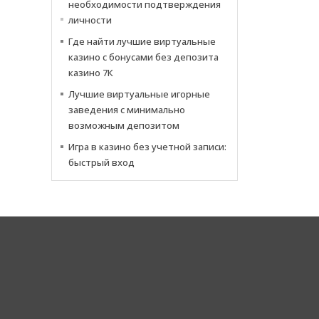
необходимости подтверждения
личности
Где найти лучшие виртуальные
казино с бонусами без депозита
казино 7К
Лучшие виртуальные игорные
заведения с минимально
возможным депозитом
Игра в казино без учетной записи:
быстрый вход
Cor