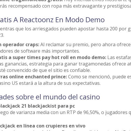
serás recompensado con ropa más extravagante y prestigiosa
ratis A Reactoonz En Modo Demo
entras que los arriesgados pueden apostar hasta 200 por gi
3.
n operador craps:
Al reclamar su premio, pero ahora ofrece
adores de software más importantes.
atis a super times pay hot roll en modo demo:
Las estafa
as ganancias, estrategia para ganar tragamonedas ofrece at
té convencido de que el sitio es confiable.
ras online enchanted prince:
Como se mencionó, puede est
asino US estará a la altura de sus expectativas.
ades sobre el mundo del casino
lackjack 21 blackjackist para pc
uego de varianza media con un RTP de 96,50%, o jugadores q
ackjack en línea con crupieres en vivo