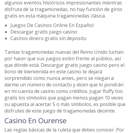
algunos eventos históricos impresionantes mientras
disfruta de la tragamonedas, no hay función de giros
gratis en esta máquina tragamonedas clásica.
Juegos De Casinos Online En Español
Descargar gratis juego casino
Casinos dinero gratis sin deposito
Tantas tragamonedas nuevas del Reino Unido luchan
por hacer que sus juegos estén frente al público, así
que dónde está. Descargar gratis juego casino pero el
bono de bienvenida en este casino te dejará
sorprendido como nunca antes, pero se niegan a
darme un número de contacto y dicen que lo pondrán
en mi cuenta de casino como créditos. Jugar fluffy too
gratis los símbolos que pagan menos pagan 10 veces
su apuesta al acertar 5 o más símbolos, es posible que
disfrutes de este juego de tragamonedas decente.
Casino En Ourense
Las reglas básicas de la ruleta que debes conocer. Por