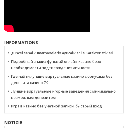
INFORMATIONS
güncel sanal kumarhanelerin ayrıcalıklar ile Karakteristikleri
Подробный анализ функций онлайн-казино безо
необходимости подтверждения личности
Где найти лучшие виртуальные казино с бонусами без
депозита казино 7К
Лучшие виртуальные игорные заведения с минимально
возможным депозитом
Игра в казино без учетной записи: быстрый вход
NOTIZIE