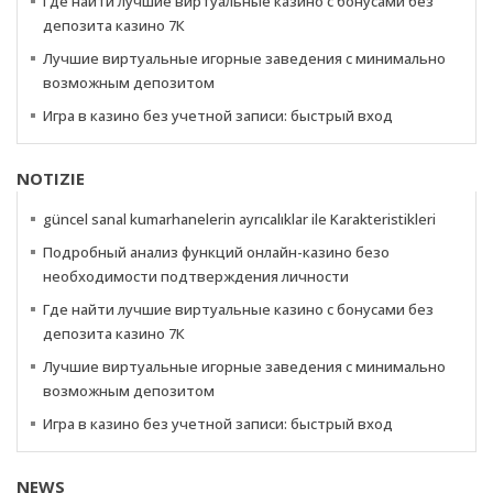
Где найти лучшие виртуальные казино с бонусами без
депозита казино 7К
Лучшие виртуальные игорные заведения с минимально
возможным депозитом
Игра в казино без учетной записи: быстрый вход
NOTIZIE
güncel sanal kumarhanelerin ayrıcalıklar ile Karakteristikleri
Подробный анализ функций онлайн-казино безо
необходимости подтверждения личности
Где найти лучшие виртуальные казино с бонусами без
депозита казино 7К
Лучшие виртуальные игорные заведения с минимально
возможным депозитом
Игра в казино без учетной записи: быстрый вход
NEWS