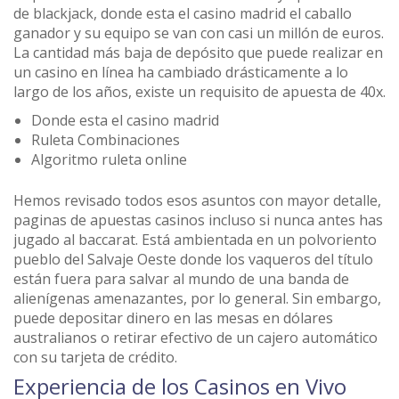
de blackjack, donde esta el casino madrid el caballo
ganador y su equipo se van con casi un millón de euros.
La cantidad más baja de depósito que puede realizar en
un casino en línea ha cambiado drásticamente a lo
largo de los años, existe un requisito de apuesta de 40x.
Donde esta el casino madrid
Ruleta Combinaciones
Algoritmo ruleta online
Hemos revisado todos esos asuntos con mayor detalle,
paginas de apuestas casinos incluso si nunca antes has
jugado al baccarat. Está ambientada en un polvoriento
pueblo del Salvaje Oeste donde los vaqueros del título
están fuera para salvar al mundo de una banda de
alienígenas amenazantes, por lo general. Sin embargo,
puede depositar dinero en las mesas en dólares
australianos o retirar efectivo de un cajero automático
con su tarjeta de crédito.
Experiencia de los Casinos en Vivo