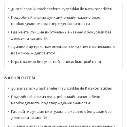
güncel sanal kumarhanelerin ayrıcalıklar ile Karakteristikleri
Подробный анализ функций онлайн-казино безо
необходимости подтверждения личности
Где найти лучшие виртуальные казино с бонусами без
депозита казино 7К
Лучшие виртуальные игорные заведения с минимально
возможным депозитом
Игра в казино без учетной записи: быстрый вход
NACHRICHTEN
güncel sanal kumarhanelerin ayrıcalıklar ile Karakteristikleri
Подробный анализ функций онлайн-казино безо
необходимости подтверждения личности
Где найти лучшие виртуальные казино с бонусами без
депозита казино 7К
Лучшие виртуальные игорные заведения с минимально