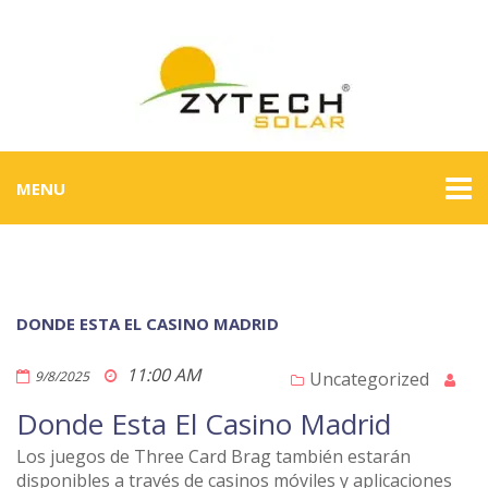
MENU
DONDE ESTA EL CASINO MADRID
11:00 AM
9/8/2025
Uncategorized
Donde Esta El Casino Madrid
Los juegos de Three Card Brag también estarán
disponibles a través de casinos móviles y aplicaciones