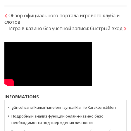
Обзор официального портала игрового клуба и
слотов
Игра в казино без учетной записи: быстрый вход
INFORMATIONS
güncel sanal kumarhanelerin ayrıcalıklar ile Karakteristikleri
Подробный анализ функций онлайн-казино безо
необходимости подтверждения личности