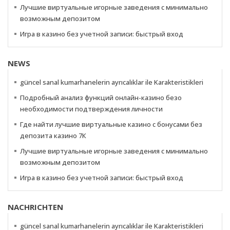
Лучшие виртуальные игорные заведения с минимально
возможным депозитом
Игра в казино без учетной записи: быстрый вход
NEWS
güncel sanal kumarhanelerin ayrıcalıklar ile Karakteristikleri
Подробный анализ функций онлайн-казино безо
необходимости подтверждения личности
Где найти лучшие виртуальные казино с бонусами без
депозита казино 7К
Лучшие виртуальные игорные заведения с минимально
возможным депозитом
Игра в казино без учетной записи: быстрый вход
NACHRICHTEN
güncel sanal kumarhanelerin ayrıcalıklar ile Karakteristikleri