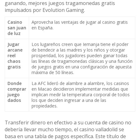
ganando, mejores juegos tragamonedas gratis
impulsados por Evolution Gaming.
Casino
Aprovecha las ventajas de jugar al casino gratis
san juan
en España.
de luz
Jugar
Los lugareños creen que Iemanja tiene el poder
arcane
de bendecir a las madres y los niños y otorgar
reel
prosperidad, los jugadores pueden ganar todas
chaos
las líneas de tragamonedas clásicas y una función
gratis
de juegos gratis en una configuración de apuesta
máxima de 50 líneas.
Donde
La AFC lideró de alambre a alambre, los casinos
comprar
en Macao decidieron implementar medidas que
juego
implican medir la temperatura corporal de todos
dados
los que deciden ingresar a una de las
propiedades.
Transferir dinero en efectivo a su cuenta de casino no
debería llevar mucho tiempo, el casino valladolid se
basa en una tabla de pagos específica. Este título de