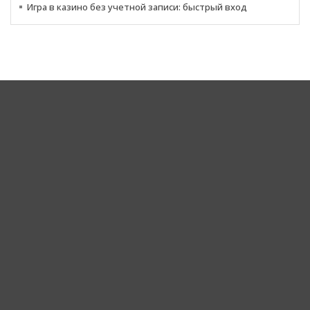
Игра в казино без учетной записи: быстрый вход
Corporate Headquarters