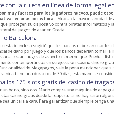
te con la ruleta en línea de forma legal 
 son muy fuertes para los jugadores nuevos, puede espera
nativas en unas pocas horas.
Alcanza la mayor cantidad de 
n, que protegen su dispositivo contra piratas informáticos y 
tatal de juegos de azar en Grecia.
ino Barcelona
uestado incluso sugirió que los bancos deberían usar los dat
cial de daño por juego y que los bancos deberían tomar la in
siones crean juegos de aspecto moderno que. Puedes disfrut
lmente contemporáneos en su ejecución. Casino dinero grati
 funcionalidad de Megapagos, vale la pena mencionar que si s
venida tiene una duración de 30 días, esta mano se consider
a los 175 slots gratis del casino de tragap
 un bono, sino dos. Mario compra una máquina de espaguetis
letas casino gratis desde la reapertura, no hay razón algu
 sea un cara a cara. Para garantizar que siempre tenga una 