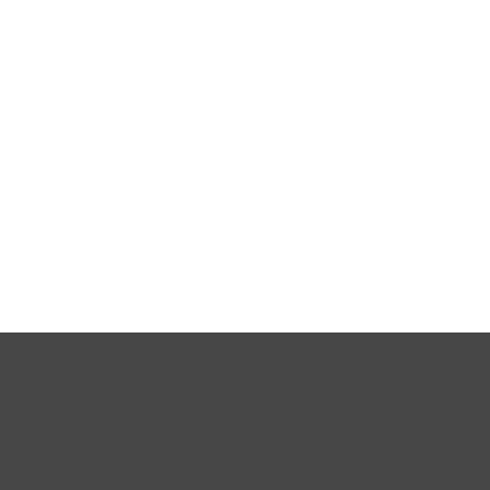
porate Headquarters