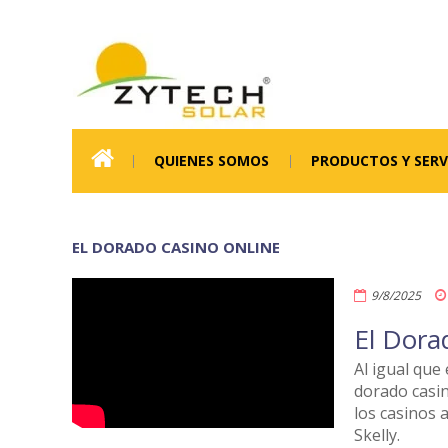
QUIENES SOMOS
PRODUCTOS Y SERV
EL DORADO CASINO ONLINE
9/8/2025
El Dora
Al igual que
dorado casin
los casinos 
Skelly.