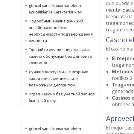
que puede e
güncel sanal kumarhanelerin
mentalidad a
ayrıcalıklar ile Karakteristikleri
licenciatari
Подробный анализ функций
tragamonedas
онлайн-казино безо
tragamoneda
необходимости подтверждения
Casino e
личности
El casino ma
Где найти лучшие виртуальные
казино с бонусами без депозита
El mejor 
казино 7К
tragamone
Metodos 
Лучшие виртуальные игорные
rodillos 2
заведения с минимально
Tragamo
возможным депозитом
generadas 
Игра в казино без учетной записи:
Casinos 
быстрый вход
obtener fi
Aprovech
NEWS
El mejor cas
güncel sanal kumarhanelerin