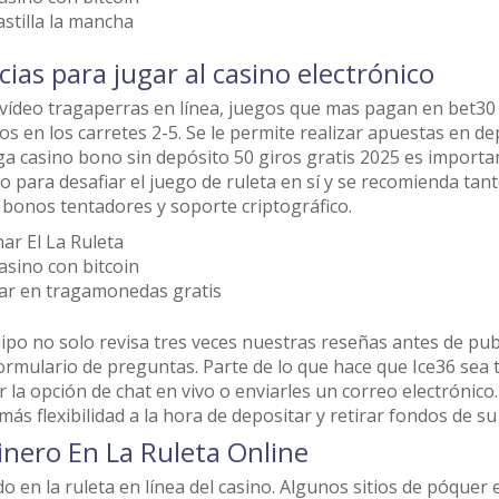
astilla la mancha
ias para jugar al casino electrónico
n vídeo tragaperras en línea, juegos que mas pagan en bet
os en los carretes 2-5. Se le permite realizar apuestas en 
a casino bono sin depósito 50 giros gratis 2025 es importan
o para desafiar el juego de ruleta en sí y se recomienda ta
 bonos tentadores y soporte criptográfico.
r El La Ruleta
asino con bitcoin
ar en tragamonedas gratis
po no solo revisa tres veces nuestras reseñas antes de pub
ormulario de preguntas. Parte de lo que hace que Ice36 sea t
r la opción de chat en vivo o enviarles un correo electrónic
ás flexibilidad a la hora de depositar y retirar fondos de su 
nero En La Ruleta Online
o en la ruleta en línea del casino. Algunos sitios de póquer 