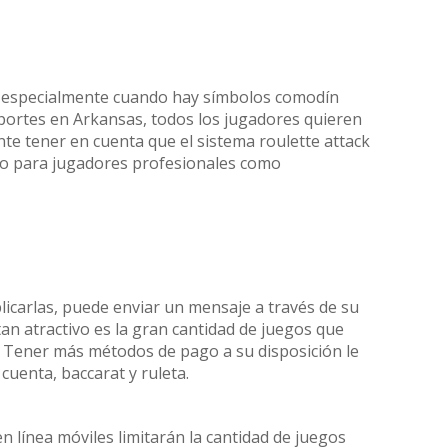
30 especialmente cuando hay símbolos comodín
deportes en Arkansas, todos los jugadores quieren
te tener en cuenta que el sistema roulette attack
nto para jugadores profesionales como
licarlas, puede enviar un mensaje a través de su
an atractivo es la gran cantidad de juegos que
o. Tener más métodos de pago a su disposición le
cuenta, baccarat y ruleta.
en línea móviles limitarán la cantidad de juegos