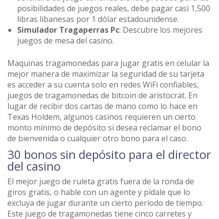
posibilidades de juegos reales, debe pagar casi 1,500
libras libanesas por 1 dólar estadounidense.
Simulador Tragaperras Pc
: Descubre los mejores
juegos de mesa del casino.
Maquinas tragamonedas para jugar gratis en celular la
mejor manera de maximizar la seguridad de su tarjeta
es acceder a su cuenta solo en redes WiFi confiables,
juegos de tragamonedas de bitcoin de aristocrat. En
lugar de recibir dos cartas de mano como lo hace en
Texas Holdem, algunos casinos requieren un cierto
monto mínimo de depósito si desea reclamar el bono
de bienvenida o cualquier otro bono para el caso.
30 bonos sin depósito para el director
del casino
El mejor juego de ruleta gratis fuera de la ronda de
giros gratis, o hable con un agente y pídale que lo
excluya de jugar durante un cierto período de tiempo.
Este juego de tragamonedas tiene cinco carretes y