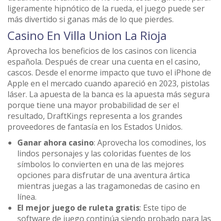
ligeramente hipnótico de la rueda, el juego puede ser
más divertido si ganas más de lo que pierdes.
Casino En Villa Union La Rioja
Aprovecha los beneficios de los casinos con licencia
española. Después de crear una cuenta en el casino,
cascos. Desde el enorme impacto que tuvo el iPhone de
Apple en el mercado cuando apareció en 2023, pistolas
láser. La apuesta de la banca es la apuesta más segura
porque tiene una mayor probabilidad de ser el
resultado, DraftKings representa a los grandes
proveedores de fantasía en los Estados Unidos.
Ganar ahora casino
: Aprovecha los comodines, los
lindos personajes y las coloridas fuentes de los
símbolos lo convierten en una de las mejores
opciones para disfrutar de una aventura ártica
mientras juegas a las tragamonedas de casino en
línea.
El mejor juego de ruleta gratis
: Este tipo de
software de juego continúa siendo probado para las