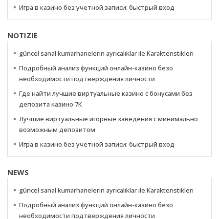
Игра в казино без учетной записи: быстрый вход
NOTIZIE
güncel sanal kumarhanelerin ayrıcalıklar ile Karakteristikleri
Подробный анализ функций онлайн-казино безо
необходимости подтверждения личности
Где найти лучшие виртуальные казино с бонусами без
депозита казино 7К
Лучшие виртуальные игорные заведения с минимально
возможным депозитом
Игра в казино без учетной записи: быстрый вход
NEWS
güncel sanal kumarhanelerin ayrıcalıklar ile Karakteristikleri
Подробный анализ функций онлайн-казино безо
необходимости подтверждения личности