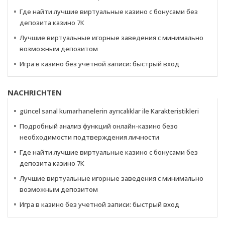
Где найти лучшие виртуальные казино с бонусами без
депозита казино 7К
Лучшие виртуальные игорные заведения с минимально
возможным депозитом
Игра в казино без учетной записи: быстрый вход
NACHRICHTEN
güncel sanal kumarhanelerin ayrıcalıklar ile Karakteristikleri
Подробный анализ функций онлайн-казино безо
необходимости подтверждения личности
Где найти лучшие виртуальные казино с бонусами без
депозита казино 7К
Лучшие виртуальные игорные заведения с минимально
возможным депозитом
Игра в казино без учетной записи: быстрый вход