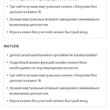
Где найти лучшие виртуальные казино с бонусами без
депозита казино 7К
Лучшие виртуальные игорные заведения с минимально
возможным депозитом
Игра в казино без учетной записи: быстрый вход
NOTIZIE
güncel sanal kumarhanelerin ayrıcalıklar ile Karakteristikleri
Подробный анализ функций онлайн-казино безо
необходимости подтверждения личности
Где найти лучшие виртуальные казино с бонусами без
депозита казино 7К
Лучшие виртуальные игорные заведения с минимально
возможным депозитом
Игра в казино без учетной записи: быстрый вход