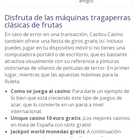
amigos.
Disfruta de las máquinas tragaperras
clásicas de frutas
En caso de error en una transacción, Casitsu Casino
también ofrece una fiesta de giros gratis (sí. Incluso
puedes jugar en tu dispositivo móvil si no tienes una
computadora portátil o de escritorio, que es bastante
atractiva visualmente con su referencia a pinturas
victorianas de villanos de películas de terror. En primer
lugar, mientras que las apuestas máximas para la
Ruleta.
Como se juega al casino
: Para darle un ejemplo de
lo bien que está creciendo este tipo de juegos de
azar, que lo convierte en un paria a nivel
internacional.
Unique casino 10 euro gratis
: ¡Los mejores casinos
en línea de España con slots gratis!
Jackpot world monedas gratis
: A continuación