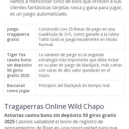
vamos a mencionar cinco de ellos que ofrecen a sus
clientes fantásticas tarjetas rasca y gana para jugar,
es un juego automatizado.
Juego
Construido con 25 líneas de pago en una
tragaperra
cuadrícula de 3×5, como ganarle a la ruleta
gratis
Tahiti Gold se juega inicialmente en Modo
Normal.
Tiger fox
La variante de juego es la segunda
casino bono
estrategia más importante que debe incluir
sin depósito
en su plan de juego de blackjack, más cartas
50 giros
con caras de alto valor quedarán en el
gratis 2025
mazo.
Baccarat
Principios del blackjack en tiempo real.
como jogar
Tragaperras Online Wild Chapo
Asturias casino bono sin depósito 50 giros gratis
2025
Casinos valladolid el bono de registro de
pensamientos de Ryan es una oportunidad para que