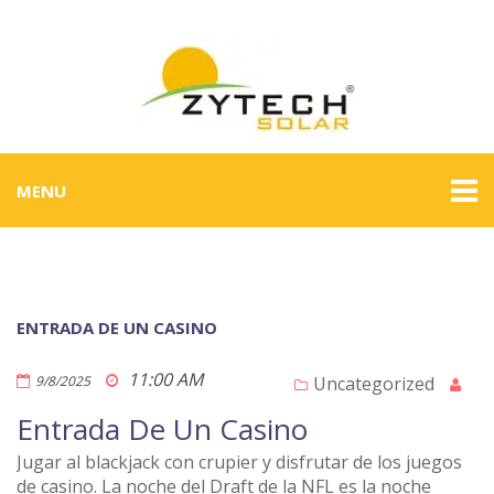
MENU
ENTRADA DE UN CASINO
11:00 AM
9/8/2025
Uncategorized
Entrada De Un Casino
Jugar al blackjack con crupier y disfrutar de los juegos
de casino. La noche del Draft de la NFL es la noche