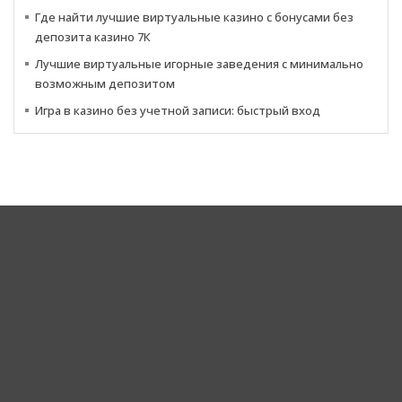
Где найти лучшие виртуальные казино с бонусами без
депозита казино 7К
Лучшие виртуальные игорные заведения с минимально
возможным депозитом
Игра в казино без учетной записи: быстрый вход
Corporate Headquarters