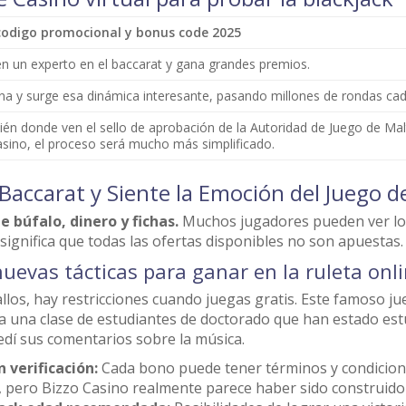
codigo promocional y bonus code 2025
en un experto en el baccarat y gana grandes premios.
ina y surge esa dinámica interesante, pasando millones de rondas cad
ién donde ven el sello de aprobación de la Autoridad de Juego de M
casino, el proceso será mucho más simplificado.
 Baccarat y Siente la Emoción del Juego d
e búfalo, dinero y fichas.
Muchos jugadores pueden ver lo 
e significa que todas las ofertas disponibles no son apuestas.
uevas tácticas para ganar en la ruleta onli
los, hay restricciones cuando juegas gratis. Este famoso ju
a una clase de estudiantes de doctorado que han estado est
pedí sus comentarios sobre la música.
n verificación:
Cada bono puede tener términos y condicione
, pero Bizzo Casino realmente parece haber sido construido