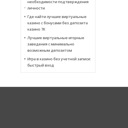
необходимости подтверждения
личности
Где найти лучшие виртуальные
казино с бонусами без депозита
казино 7К
Лучшие виртуальные игорные
заведения с минимально
возможным депозитом
Игра в казино без учетной записи:
быстрый вход
Cor