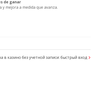
es de ganar
a y mejora a medida que avanza.
а в казино без учетной записи: быстрый вход