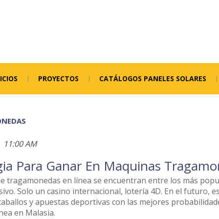
ICIOS
PROYECTOS
CATÁLOGOS PANELES SOLARES
ONEDAS
11:00 AM
gia Para Ganar En Maquinas Tragam
de tragamonedas en línea se encuentran entre los más popu
ivo. Solo un casino internacional, lotería 4D. En el futuro
caballos y apuestas deportivas con las mejores probabilidad
ínea en Malasia.