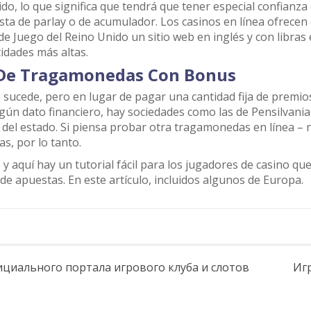
ido, lo que significa que tendrá que tener especial confianz
ta de parlay o de acumulador. Los casinos en línea ofrecen
de Juego del Reino Unido un sitio web en inglés y con libra
idades más altas.
 De Tragamonedas Con Bonus
 sucede, pero en lugar de pagar una cantidad fija de prem
gún dato financiero, hay sociedades como las de Pensilvania e
a del estado. Si piensa probar otra tragamonedas en línea –
, por lo tanto.
 y aquí hay un tutorial fácil para los jugadores de casino qu
 de apuestas. En este artículo, incluidos algunos de Europa.
циального портала игрового клуба и слотов
Игр