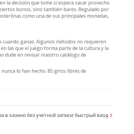
a en la decisión que tome si espera sacar provecho
 ciertos bonos, sino también bares. Regulado por
s esterlinas como una de sus principales monedas,
ios cuando ganas. Algunos métodos no requieren
n las que el juego forma parte de la cultura y la
 no dude en revisar nuestro catálogo de
e nunca lo han hecho. 85 giros libres de
а в казино без учетной записи: быстрый вход