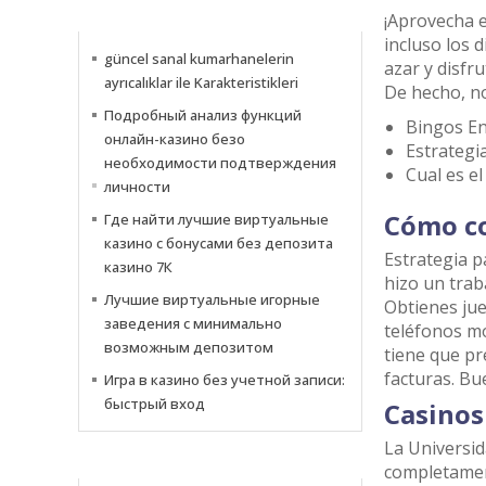
INFORMATIONS
¡Aprovecha e
incluso los 
güncel sanal kumarhanelerin
azar y disfr
ayrıcalıklar ile Karakteristikleri
De hecho, n
Подробный анализ функций
Bingos E
онлайн-казино безо
Estrateg
необходимости подтверждения
Cual es e
личности
Cómo co
Где найти лучшие виртуальные
казино с бонусами без депозита
Estrategia p
казино 7К
hizo un trab
Лучшие виртуальные игорные
Obtienes jue
заведения с минимально
teléfonos mó
возможным депозитом
tiene que pr
facturas. Bu
Игра в казино без учетной записи:
быстрый вход
Casinos
La Universid
NOTIZIE
completamen