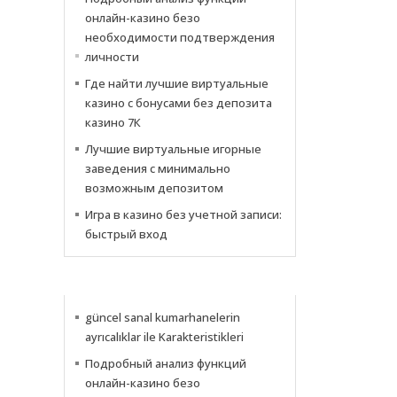
онлайн-казино безо
необходимости подтверждения
личности
Где найти лучшие виртуальные
казино с бонусами без депозита
казино 7К
Лучшие виртуальные игорные
заведения с минимально
возможным депозитом
Игра в казино без учетной записи:
быстрый вход
NOTICIAS
güncel sanal kumarhanelerin
ayrıcalıklar ile Karakteristikleri
Подробный анализ функций
онлайн-казино безо