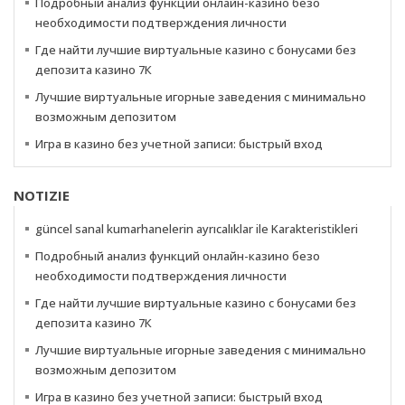
Подробный анализ функций онлайн-казино безо
необходимости подтверждения личности
Где найти лучшие виртуальные казино с бонусами без
депозита казино 7К
Лучшие виртуальные игорные заведения с минимально
возможным депозитом
Игра в казино без учетной записи: быстрый вход
NOTIZIE
güncel sanal kumarhanelerin ayrıcalıklar ile Karakteristikleri
Подробный анализ функций онлайн-казино безо
необходимости подтверждения личности
Где найти лучшие виртуальные казино с бонусами без
депозита казино 7К
Лучшие виртуальные игорные заведения с минимально
возможным депозитом
Игра в казино без учетной записи: быстрый вход