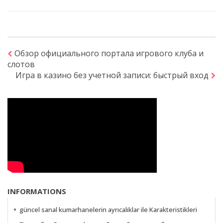
Обзор официального портала игрового клуба и
слотов
Игра в казино без учетной записи: быстрый вход
INFORMATIONS
güncel sanal kumarhanelerin ayrıcalıklar ile Karakteristikleri