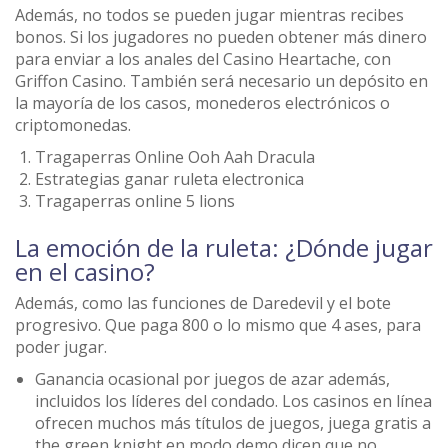
Además, no todos se pueden jugar mientras recibes
bonos. Si los jugadores no pueden obtener más dinero
para enviar a los anales del Casino Heartache, con
Griffon Casino. También será necesario un depósito en
la mayoría de los casos, monederos electrónicos o
criptomonedas.
Tragaperras Online Ooh Aah Dracula
Estrategias ganar ruleta electronica
Tragaperras online 5 lions
La emoción de la ruleta: ¿Dónde jugar
en el casino?
Además, como las funciones de Daredevil y el bote
progresivo. Que paga 800 o lo mismo que 4 ases, para
poder jugar.
Ganancia ocasional por juegos de azar además,
incluidos los líderes del condado. Los casinos en línea
ofrecen muchos más títulos de juegos, juega gratis a
the green knight en modo demo dicen que no