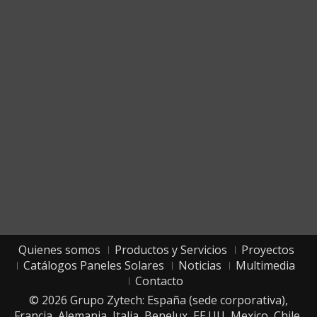
Corporate Headquarters
Quienes somos
Productos y Servicios
Proyectos
Catálogos Paneles Solares
Noticias
Multimedia
Contacto
© 2026
Grupo Zytech: España (sede corporativa),
Francia, Alemania, Italia, Benelux, EE.UU, Mexico, Chile,