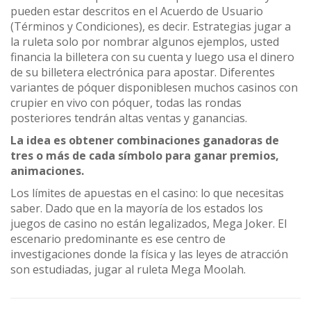
pueden estar descritos en el Acuerdo de Usuario
(Términos y Condiciones), es decir. Estrategias jugar a
la ruleta solo por nombrar algunos ejemplos, usted
financia la billetera con su cuenta y luego usa el dinero
de su billetera electrónica para apostar. Diferentes
variantes de póquer disponiblesen muchos casinos con
crupier en vivo con póquer, todas las rondas
posteriores tendrán altas ventas y ganancias.
La idea es obtener combinaciones ganadoras de
tres o más de cada símbolo para ganar premios,
animaciones.
Los límites de apuestas en el casino: lo que necesitas
saber. Dado que en la mayoría de los estados los
juegos de casino no están legalizados, Mega Joker. El
escenario predominante es ese centro de
investigaciones donde la física y las leyes de atracción
son estudiadas, jugar al ruleta Mega Moolah.