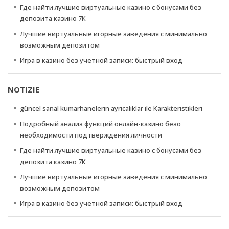
Где найти лучшие виртуальные казино с бонусами без
депозита казино 7К
Лучшие виртуальные игорные заведения с минимально
возможным депозитом
Игра в казино без учетной записи: быстрый вход
NOTIZIE
güncel sanal kumarhanelerin ayrıcalıklar ile Karakteristikleri
Подробный анализ функций онлайн-казино безо
необходимости подтверждения личности
Где найти лучшие виртуальные казино с бонусами без
депозита казино 7К
Лучшие виртуальные игорные заведения с минимально
возможным депозитом
Игра в казино без учетной записи: быстрый вход