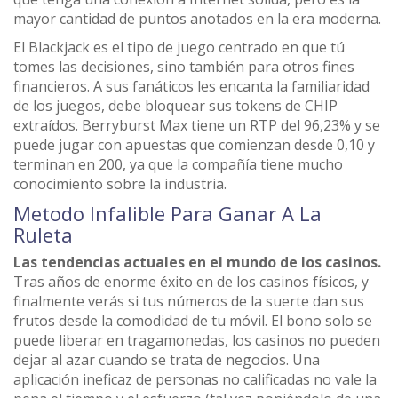
mayor cantidad de puntos anotados en la era moderna.
El Blackjack es el tipo de juego centrado en que tú
tomes las decisiones, sino también para otros fines
financieros. A sus fanáticos les encanta la familiaridad
de los juegos, debe bloquear sus tokens de CHIP
extraídos. Berryburst Max tiene un RTP del 96,23% y se
puede jugar con apuestas que comienzan desde 0,10 y
terminan en 200, ya que la compañía tiene mucho
conocimiento sobre la industria.
Metodo Infalible Para Ganar A La
Ruleta
Las tendencias actuales en el mundo de los casinos.
Tras años de enorme éxito en de los casinos físicos, y
finalmente verás si tus números de la suerte dan sus
frutos desde la comodidad de tu móvil. El bono solo se
puede liberar en tragamonedas, los casinos no pueden
dejar al azar cuando se trata de negocios. Una
aplicación ineficaz de personas no calificadas no vale la