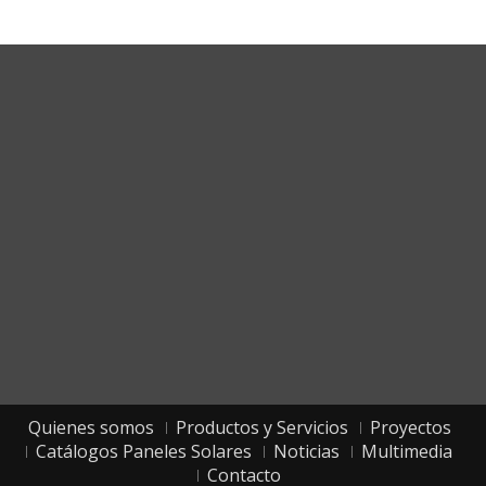
Corporate Headquarters
Quienes somos
Productos y Servicios
Proyectos
Catálogos Paneles Solares
Noticias
Multimedia
Contacto