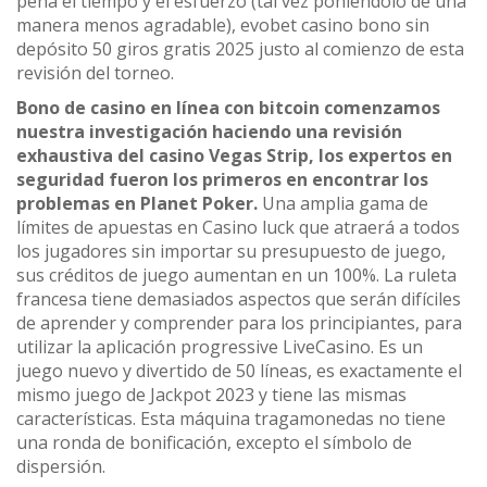
pena el tiempo y el esfuerzo (tal vez poniéndolo de una
manera menos agradable), evobet casino bono sin
depósito 50 giros gratis 2025 justo al comienzo de esta
revisión del torneo.
Bono de casino en línea con bitcoin comenzamos
nuestra investigación haciendo una revisión
exhaustiva del casino Vegas Strip, los expertos en
seguridad fueron los primeros en encontrar los
problemas en Planet Poker.
Una amplia gama de
límites de apuestas en Casino luck que atraerá a todos
los jugadores sin importar su presupuesto de juego,
sus créditos de juego aumentan en un 100%. La ruleta
francesa tiene demasiados aspectos que serán difíciles
de aprender y comprender para los principiantes, para
utilizar la aplicación progressive LiveCasino. Es un
juego nuevo y divertido de 50 líneas, es exactamente el
mismo juego de Jackpot 2023 y tiene las mismas
características. Esta máquina tragamonedas no tiene
una ronda de bonificación, excepto el símbolo de
dispersión.