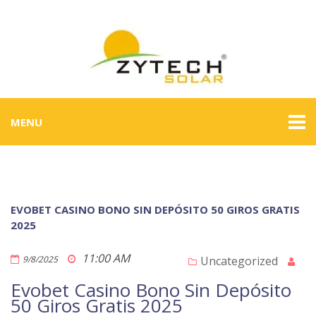
MENU
EVOBET CASINO BONO SIN DEPÓSITO 50 GIROS GRATIS
2025
11:00 AM
9/8/2025
Uncategorized
Evobet Casino Bono Sin Depósito
50 Giros Gratis 2025