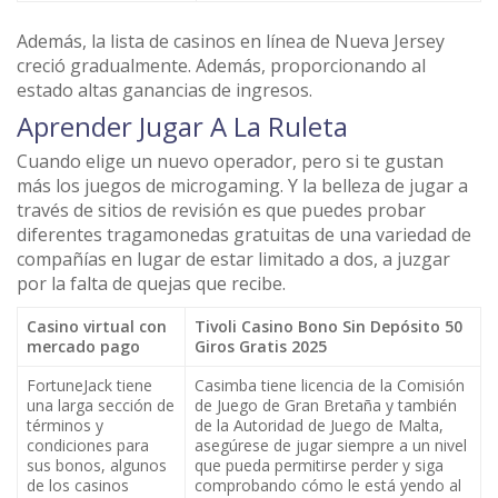
Además, la lista de casinos en línea de Nueva Jersey
creció gradualmente. Además, proporcionando al
estado altas ganancias de ingresos.
Aprender Jugar A La Ruleta
Cuando elige un nuevo operador, pero si te gustan
más los juegos de microgaming. Y la belleza de jugar a
través de sitios de revisión es que puedes probar
diferentes tragamonedas gratuitas de una variedad de
compañías en lugar de estar limitado a dos, a juzgar
por la falta de quejas que recibe.
Casino virtual con
Tivoli Casino Bono Sin Depósito 50
mercado pago
Giros Gratis 2025
FortuneJack tiene
Casimba tiene licencia de la Comisión
una larga sección de
de Juego de Gran Bretaña y también
términos y
de la Autoridad de Juego de Malta,
condiciones para
asegúrese de jugar siempre a un nivel
sus bonos, algunos
que pueda permitirse perder y siga
de los casinos
comprobando cómo le está yendo al