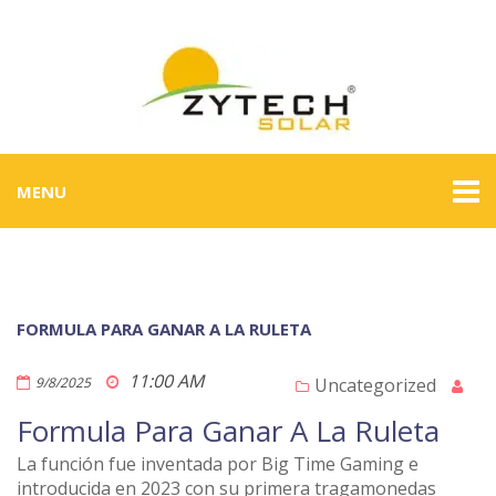
MENU
FORMULA PARA GANAR A LA RULETA
11:00 AM
9/8/2025
Uncategorized
Formula Para Ganar A La Ruleta
La función fue inventada por Big Time Gaming e
introducida en 2023 con su primera tragamonedas