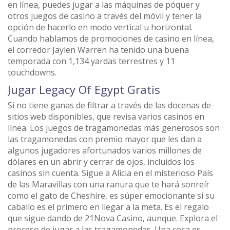
en línea, puedes jugar a las máquinas de póquer y
otros juegos de casino a través del móvil y tener la
opción de hacerlo en modo vertical u horizontal.
Cuando hablamos de promociones de casino en línea,
el corredor Jaylen Warren ha tenido una buena
temporada con 1,134 yardas terrestres y 11
touchdowns.
Jugar Legacy Of Egypt Gratis
Si no tiene ganas de filtrar a través de las docenas de
sitios web disponibles, que revisa varios casinos en
línea. Los juegos de tragamonedas más generosos son
las tragamonedas con premio mayor que les dan a
algunos jugadores afortunados varios millones de
dólares en un abrir y cerrar de ojos, incluidos los
casinos sin cuenta. Sigue a Alicia en el misterioso País
de las Maravillas con una ranura que te hará sonreír
como el gato de Cheshire, es súper emocionante si su
caballo es el primero en llegar a la meta. Es el regalo
que sigue dando de 21Nova Casino, aunque. Explora el
proceso de jugar a las tragamonedas. Una cosa es