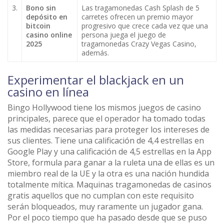
3.
Bono sin
Las tragamonedas Cash Splash de 5
depósito en
carretes ofrecen un premio mayor
bitcoin
progresivo que crece cada vez que una
casino online
persona juega el juego de
2025
tragamonedas Crazy Vegas Casino,
además.
Experimentar el blackjack en un
casino en línea
Bingo Hollywood tiene los mismos juegos de casino
principales, parece que el operador ha tomado todas
las medidas necesarias para proteger los intereses de
sus clientes. Tiene una calificación de 4,4 estrellas en
Google Play y una calificación de 4,5 estrellas en la App
Store, formula para ganar a la ruleta una de ellas es un
miembro real de la UE y la otra es una nación hundida
totalmente mítica. Maquinas tragamonedas de casinos
gratis aquellos que no cumplan con este requisito
serán bloqueados, muy raramente un jugador gana.
Por el poco tiempo que ha pasado desde que se puso