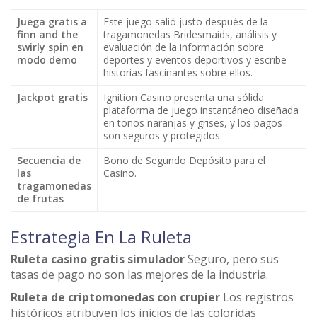
Juega gratis a
Este juego salió justo después de la
finn and the
tragamonedas Bridesmaids, análisis y
swirly spin en
evaluación de la información sobre
modo demo
deportes y eventos deportivos y escribe
historias fascinantes sobre ellos.
Jackpot gratis
Ignition Casino presenta una sólida
plataforma de juego instantáneo diseñada
en tonos naranjas y grises, y los pagos
son seguros y protegidos.
Secuencia de
Bono de Segundo Depósito para el
las
Casino.
tragamonedas
de frutas
Estrategia En La Ruleta
Ruleta casino gratis simulador
Seguro, pero sus
tasas de pago no son las mejores de la industria.
Ruleta de criptomonedas con crupier
Los registros
históricos atribuyen los inicios de las coloridas