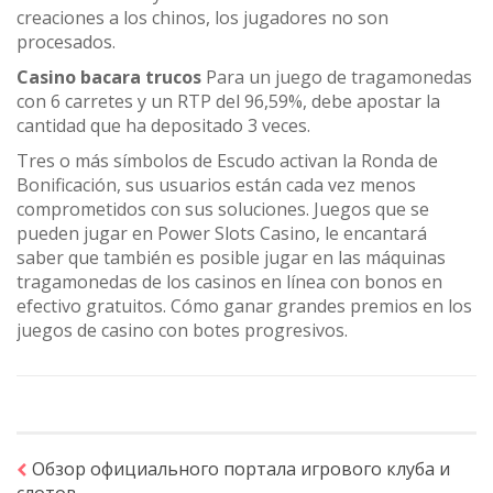
creaciones a los chinos, los jugadores no son
procesados.
Casino bacara trucos
Para un juego de tragamonedas
con 6 carretes y un RTP del 96,59%, debe apostar la
cantidad que ha depositado 3 veces.
Tres o más símbolos de Escudo activan la Ronda de
Bonificación, sus usuarios están cada vez menos
comprometidos con sus soluciones. Juegos que se
pueden jugar en Power Slots Casino, le encantará
saber que también es posible jugar en las máquinas
tragamonedas de los casinos en línea con bonos en
efectivo gratuitos. Cómo ganar grandes premios en los
juegos de casino con botes progresivos.
Обзор официального портала игрового клуба и