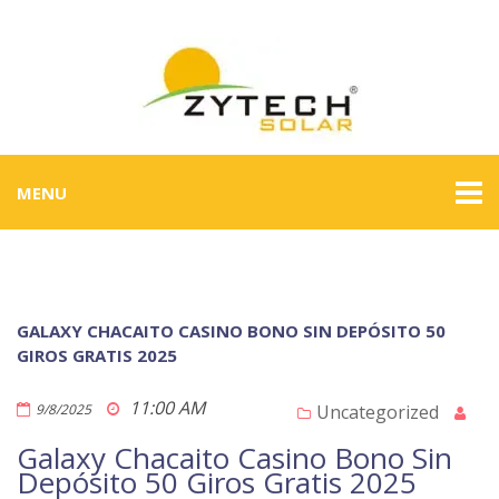
MENU
GALAXY CHACAITO CASINO BONO SIN DEPÓSITO 50
GIROS GRATIS 2025
11:00 AM
9/8/2025
Uncategorized
Galaxy Chacaito Casino Bono Sin
Depósito 50 Giros Gratis 2025