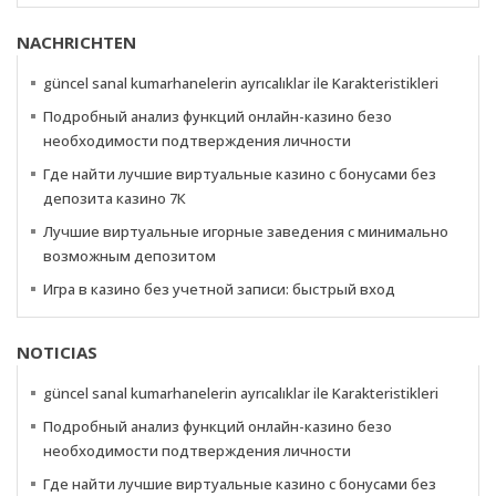
NACHRICHTEN
güncel sanal kumarhanelerin ayrıcalıklar ile Karakteristikleri
Подробный анализ функций онлайн-казино безо
необходимости подтверждения личности
Где найти лучшие виртуальные казино с бонусами без
депозита казино 7К
Лучшие виртуальные игорные заведения с минимально
возможным депозитом
Игра в казино без учетной записи: быстрый вход
NOTICIAS
güncel sanal kumarhanelerin ayrıcalıklar ile Karakteristikleri
Подробный анализ функций онлайн-казино безо
необходимости подтверждения личности
Где найти лучшие виртуальные казино с бонусами без