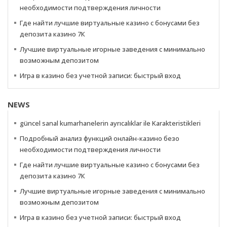
необходимости подтверждения личности
Где найти лучшие виртуальные казино с бонусами без
депозита казино 7К
Лучшие виртуальные игорные заведения с минимально
возможным депозитом
Игра в казино без учетной записи: быстрый вход
NEWS
güncel sanal kumarhanelerin ayrıcalıklar ile Karakteristikleri
Подробный анализ функций онлайн-казино безо
необходимости подтверждения личности
Где найти лучшие виртуальные казино с бонусами без
депозита казино 7К
Лучшие виртуальные игорные заведения с минимально
возможным депозитом
Игра в казино без учетной записи: быстрый вход