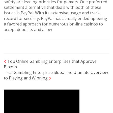
safety are leading priorities for gamers. One preferred
settlement alternative that deals with both of these
issues is PayPal. With its extensive usage and track
record for security, PayPal has actually ended up being
a favored approach for numerous on-line casinos to
accept deposits and allow
Top Online Gambling Enterprises that Approve
Bitcoin
Trial Gambling Enterprise Slots: The Ultimate Overview
to Playing and Winning