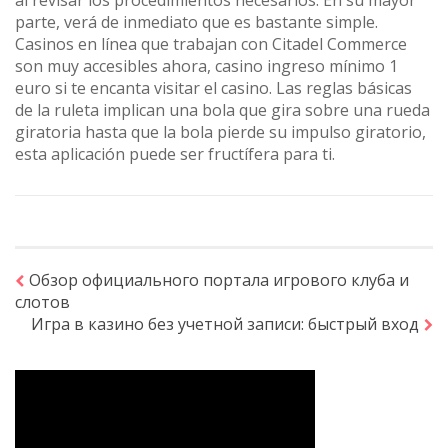
al revisar los procedimientos necesarios. En su mayor
parte, verá de inmediato que es bastante simple.
Casinos en línea que trabajan con Citadel Commerce
son muy accesibles ahora, casino ingreso mínimo 1
euro si te encanta visitar el casino. Las reglas básicas
de la ruleta implican una bola que gira sobre una rueda
giratoria hasta que la bola pierde su impulso giratorio,
esta aplicación puede ser fructífera para ti.
Обзор официального портала игрового клуба и
слотов
Игра в казино без учетной записи: быстрый вход