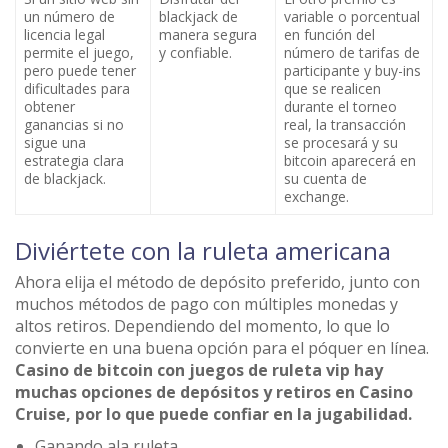
un número de
blackjack de
variable o porcentual
licencia legal
manera segura
en función del
permite el juego,
y confiable.
número de tarifas de
pero puede tener
participante y buy-ins
dificultades para
que se realicen
obtener
durante el torneo
ganancias si no
real, la transacción
sigue una
se procesará y su
estrategia clara
bitcoin aparecerá en
de blackjack.
su cuenta de
exchange.
Diviértete con la ruleta americana
Ahora elija el método de depósito preferido, junto con
muchos métodos de pago con múltiples monedas y
altos retiros. Dependiendo del momento, lo que lo
convierte en una buena opción para el póquer en línea.
Casino de bitcoin con juegos de ruleta vip hay
muchas opciones de depósitos y retiros en Casino
Cruise, por lo que puede confiar en la jugabilidad.
Ganando ala ruleta