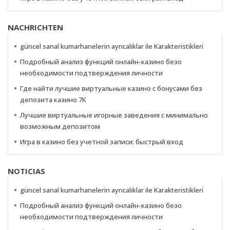
NACHRICHTEN
güncel sanal kumarhanelerin ayrıcalıklar ile Karakteristikleri
Подробный анализ функций онлайн-казино безо
необходимости подтверждения личности
Где найти лучшие виртуальные казино с бонусами без
депозита казино 7К
Лучшие виртуальные игорные заведения с минимально
возможным депозитом
Игра в казино без учетной записи: быстрый вход
NOTICIAS
güncel sanal kumarhanelerin ayrıcalıklar ile Karakteristikleri
Подробный анализ функций онлайн-казино безо
необходимости подтверждения личности