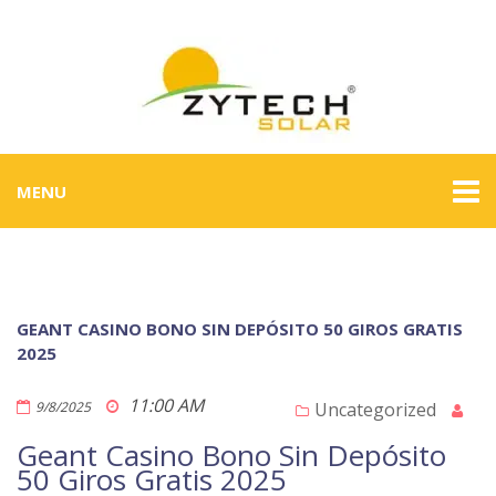
MENU
GEANT CASINO BONO SIN DEPÓSITO 50 GIROS GRATIS
2025
11:00 AM
9/8/2025
Uncategorized
Geant Casino Bono Sin Depósito
50 Giros Gratis 2025