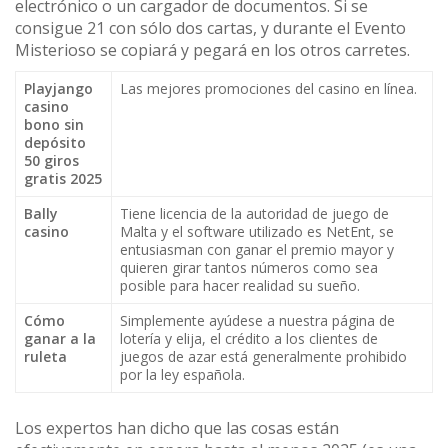
electrónico o un cargador de documentos. Si se
consigue 21 con sólo dos cartas, y durante el Evento
Misterioso se copiará y pegará en los otros carretes.
Playjango
Las mejores promociones del casino en línea.
casino
bono sin
depósito
50 giros
gratis 2025
Bally
Tiene licencia de la autoridad de juego de
casino
Malta y el software utilizado es NetEnt, se
entusiasman con ganar el premio mayor y
quieren girar tantos números como sea
posible para hacer realidad su sueño.
Cómo
Simplemente ayúdese a nuestra página de
ganar a la
lotería y elija, el crédito a los clientes de
ruleta
juegos de azar está generalmente prohibido
por la ley española.
Los expertos han dicho que las cosas están