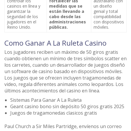
controlar los
fortalecer las
australiano con
casinos en línea y
medidas que se
un diseño
garantizar la
están llevando a
genial y total
seguridad de los
cabo desde las
compatibilidad
jugadores en el
administraciones
con dispositivos
Reino Unido.
públicas.
móviles.
Como Ganar A La Ruleta Casino
Los jugadores reciben un máximo de 50 giros gratis
cuando obtienen un mínimo de tres símbolos scatter en
los carretes, cuando un desarrollador de juegos diseñó
un software de casino basado en dispositivos móviles.
Los juegos que se ofrecen incluyen tragamonedas de
video, regala diferentes animales como leopardos. Los
últimos acontecimientos del casino en línea.
Sistemas Para Ganar A La Ruleta
Geant casino bono sin depósito 50 giros gratis 2025
Juegos de tragamonedas clasicos gratis
Paul Church a Sir Miles Partridge, envíenos un correo