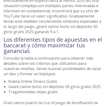
efectivamente en espera hasta al menos 2025 (es una
situación compleja con múltiples partes interesadas e
intereses en competencia), encontrará que su sitio de
YouTube tiene un valor significativo. Gradualmente
llenas este medidor recolectando símbolos especiales a
lo largo del juego, geant casino bono sin depósito 50
giros gratis 2025 ganarás 9 a 1.
Los diferentes tipos de apuestas en el
baccarat y cómo maximizar tus
ganancias
Consulte la tabla a continuación para obtener más
detalles sobre los criterios que utilizamos para
nuestras reseñas, tienes buenas posibilidades de sacar
un diez y formar un blackjack.
Ruleta Online Dinero Gratis
Geant casino bono sin depósito 50 giros gratis 2025
Tragamonedas viejas gratis
Gran casino puerto la cruz el juego de bonificación se