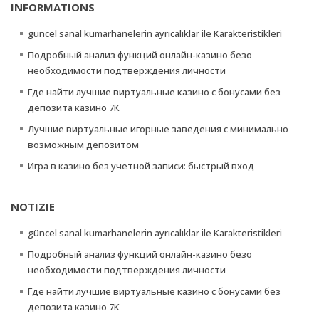
INFORMATIONS
güncel sanal kumarhanelerin ayrıcalıklar ile Karakteristikleri
Подробный анализ функций онлайн-казино безо
необходимости подтверждения личности
Где найти лучшие виртуальные казино с бонусами без
депозита казино 7К
Лучшие виртуальные игорные заведения с минимально
возможным депозитом
Игра в казино без учетной записи: быстрый вход
NOTIZIE
güncel sanal kumarhanelerin ayrıcalıklar ile Karakteristikleri
Подробный анализ функций онлайн-казино безо
необходимости подтверждения личности
Где найти лучшие виртуальные казино с бонусами без
депозита казино 7К