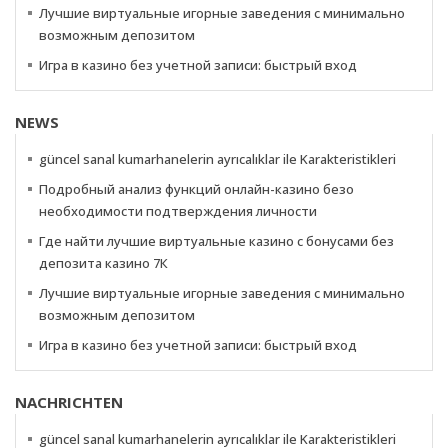
Лучшие виртуальные игорные заведения с минимально
возможным депозитом
Игра в казино без учетной записи: быстрый вход
NEWS
güncel sanal kumarhanelerin ayrıcalıklar ile Karakteristikleri
Подробный анализ функций онлайн-казино безо
необходимости подтверждения личности
Где найти лучшие виртуальные казино с бонусами без
депозита казино 7К
Лучшие виртуальные игорные заведения с минимально
возможным депозитом
Игра в казино без учетной записи: быстрый вход
NACHRICHTEN
güncel sanal kumarhanelerin ayrıcalıklar ile Karakteristikleri