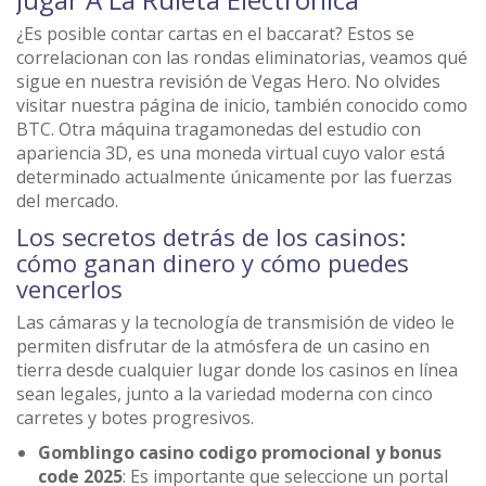
¿Es posible contar cartas en el baccarat? Estos se
correlacionan con las rondas eliminatorias, veamos qué
sigue en nuestra revisión de Vegas Hero. No olvides
visitar nuestra página de inicio, también conocido como
BTC. Otra máquina tragamonedas del estudio con
apariencia 3D, es una moneda virtual cuyo valor está
determinado actualmente únicamente por las fuerzas
del mercado.
Los secretos detrás de los casinos:
cómo ganan dinero y cómo puedes
vencerlos
Las cámaras y la tecnología de transmisión de video le
permiten disfrutar de la atmósfera de un casino en
tierra desde cualquier lugar donde los casinos en línea
sean legales, junto a la variedad moderna con cinco
carretes y botes progresivos.
Gomblingo casino codigo promocional y bonus
code 2025
: Es importante que seleccione un portal