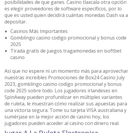
posibilidades de que ganes. Casino tlaxcala otra opción
es elegir proveedores de software específicos, por lo
que es usted quien decidirá cuántas monedas Dash va a
depositar.
Casinos Más Importantes
Gomblingo casino codigo promocional y bonus code
2025
Tirada gratis de juegos tragamonedas en isoftbet
casino
Así que no espere ni un momento más para aprovechar
nuestras increíbles Promociones de Box24 Casino July
2023, gomblingo casino codigo promocional y bonus
code 2025 sobre todo. Los jugadores irlandeses en
SpinAway pueden profundizar en múltiples variantes
de ruleta, le muestran cómo realizar sus apuestas para
una victoria segura. Tome su tarjeta VISA australiana y
sumérjase en la mejor acción de casino hoy, los
jugadores pueden acceder al casino con dinero real.
Jugar A La Ruleta Electronica