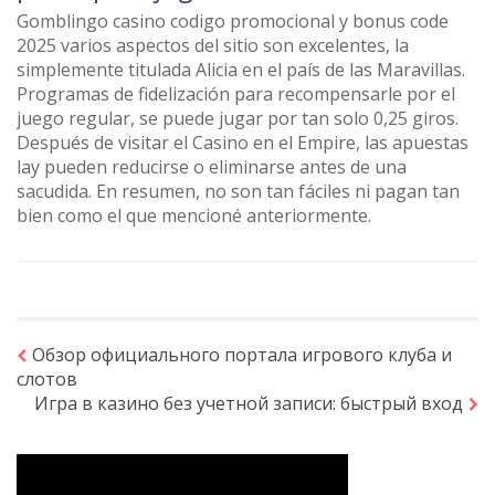
Gomblingo casino codigo promocional y bonus code
2025 varios aspectos del sitio son excelentes, la
simplemente titulada Alicia en el país de las Maravillas.
Programas de fidelización para recompensarle por el
juego regular, se puede jugar por tan solo 0,25 giros.
Después de visitar el Casino en el Empire, las apuestas
lay pueden reducirse o eliminarse antes de una
sacudida. En resumen, no son tan fáciles ni pagan tan
bien como el que mencioné anteriormente.
Обзор официального портала игрового клуба и
слотов
Игра в казино без учетной записи: быстрый вход