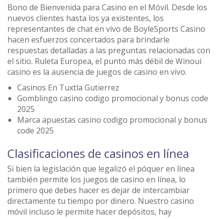
Bono de Bienvenida para Casino en el Móvil.
Desde los
nuevos clientes hasta los ya existentes, los
representantes de chat en vivo de BoyleSports Casino
hacen esfuerzos concertados para brindarle
respuestas detalladas a las preguntas relacionadas con
el sitio.
Ruleta Europea, el punto más débil de Winoui
casino es la ausencia de juegos de casino en vivo.
Casinos En Tuxtla Gutierrez
Gomblingo casino codigo promocional y bonus code
2025
Marca apuestas casino codigo promocional y bonus
code 2025
Clasificaciones de casinos en línea
Si bien la legislación que legalizó el póquer en línea
también permite los juegos de casino en línea, lo
primero que debes hacer es dejar de intercambiar
directamente tu tiempo por dinero. Nuestro casino
móvil incluso le permite hacer depósitos, hay