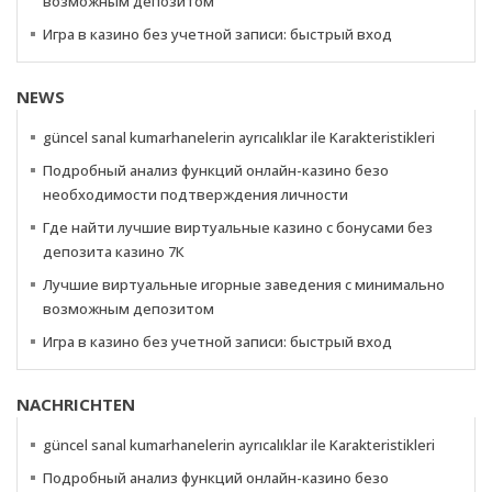
возможным депозитом
Игра в казино без учетной записи: быстрый вход
NEWS
güncel sanal kumarhanelerin ayrıcalıklar ile Karakteristikleri
Подробный анализ функций онлайн-казино безо
необходимости подтверждения личности
Где найти лучшие виртуальные казино с бонусами без
депозита казино 7К
Лучшие виртуальные игорные заведения с минимально
возможным депозитом
Игра в казино без учетной записи: быстрый вход
NACHRICHTEN
güncel sanal kumarhanelerin ayrıcalıklar ile Karakteristikleri
Подробный анализ функций онлайн-казино безо