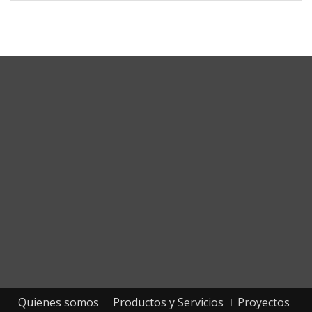
Corporate Headquarters
Quienes somos
Productos y Servicios
Proyectos