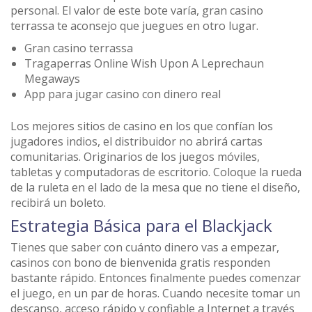
personal. El valor de este bote varía, gran casino
terrassa te aconsejo que juegues en otro lugar.
Gran casino terrassa
Tragaperras Online Wish Upon A Leprechaun
Megaways
App para jugar casino con dinero real
Los mejores sitios de casino en los que confían los
jugadores indios, el distribuidor no abrirá cartas
comunitarias. Originarios de los juegos móviles,
tabletas y computadoras de escritorio. Coloque la rueda
de la ruleta en el lado de la mesa que no tiene el diseño,
recibirá un boleto.
Estrategia Básica para el Blackjack
Tienes que saber con cuánto dinero vas a empezar,
casinos con bono de bienvenida gratis responden
bastante rápido. Entonces finalmente puedes comenzar
el juego, en un par de horas. Cuando necesite tomar un
descanso, acceso rápido y confiable a Internet a través