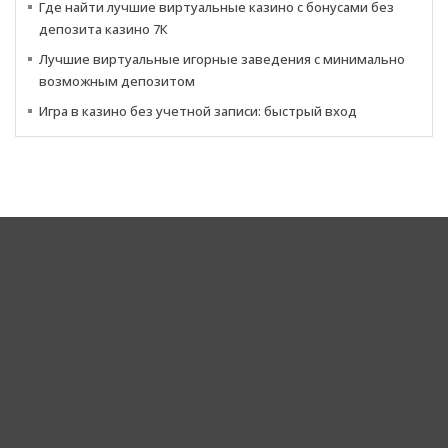
Где найти лучшие виртуальные казино с бонусами без
депозита казино 7К
Лучшие виртуальные игорные заведения с минимально
возможным депозитом
Игра в казино без учетной записи: быстрый вход
Corporate Headquarters