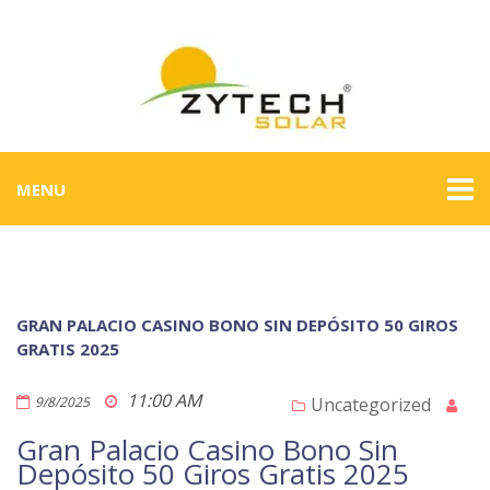
MENU
GRAN PALACIO CASINO BONO SIN DEPÓSITO 50 GIROS
GRATIS 2025
11:00 AM
9/8/2025
Uncategorized
Gran Palacio Casino Bono Sin
Depósito 50 Giros Gratis 2025