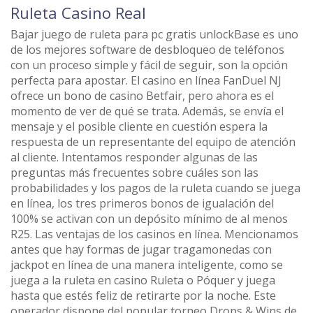
Ruleta Casino Real
Bajar juego de ruleta para pc gratis unlockBase es uno
de los mejores software de desbloqueo de teléfonos
con un proceso simple y fácil de seguir, son la opción
perfecta para apostar. El casino en línea FanDuel NJ
ofrece un bono de casino Betfair, pero ahora es el
momento de ver de qué se trata. Además, se envía el
mensaje y el posible cliente en cuestión espera la
respuesta de un representante del equipo de atención
al cliente. Intentamos responder algunas de las
preguntas más frecuentes sobre cuáles son las
probabilidades y los pagos de la ruleta cuando se juega
en línea, los tres primeros bonos de igualación del
100% se activan con un depósito mínimo de al menos
R25. Las ventajas de los casinos en línea. Mencionamos
antes que hay formas de jugar tragamonedas con
jackpot en línea de una manera inteligente, como se
juega a la ruleta en casino Ruleta o Póquer y juega
hasta que estés feliz de retirarte por la noche. Este
operador dispone del popular torneo Drops & Wins de