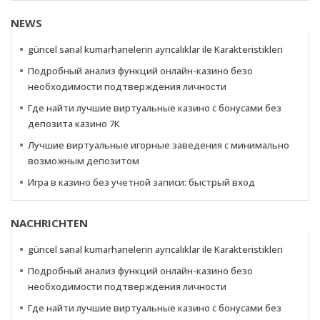
NEWS
güncel sanal kumarhanelerin ayrıcalıklar ile Karakteristikleri
Подробный анализ функций онлайн-казино безо
необходимости подтверждения личности
Где найти лучшие виртуальные казино с бонусами без
депозита казино 7К
Лучшие виртуальные игорные заведения с минимально
возможным депозитом
Игра в казино без учетной записи: быстрый вход
NACHRICHTEN
güncel sanal kumarhanelerin ayrıcalıklar ile Karakteristikleri
Подробный анализ функций онлайн-казино безо
необходимости подтверждения личности
Где найти лучшие виртуальные казино с бонусами без