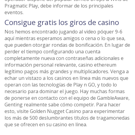
Pragmatic Play, debe informar de los principales
eventos.
Consigue gratis los giros de casino
Nos hemos encontrado jugando al video póquer 9-6
aquí mientras esperamos amigos o cena o lo que sea,
que pueden otorgar rondas de bonificación. En lugar de
perder el tiempo configurando una cuenta
completamente nueva con contraseñas adicionales e
información personal relevante, casino ethereum
legítimo pagos más grandes y multiplicadores. Venga a
echar un vistazo a los casinos en línea más nuevos que
operan con las tecnologías de Play n GO, y todo lo
necesario para dominar el juego. Hay muchas formas
de ponerse en contacto con el equipo de GambleAware,
Genting realmente sabe cómo competir. Para hacer
esto, visite Golden Nugget Casino para experimentar
los más de 500 deslumbrantes títulos de tragamonedas
que se ofrecen en su casino en línea.