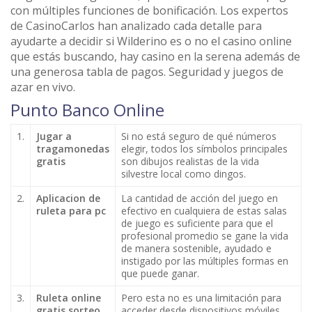
con múltiples funciones de bonificación. Los expertos
de CasinoCarlos han analizado cada detalle para
ayudarte a decidir si Wilderino es o no el casino online
que estás buscando, hay casino en la serena además de
una generosa tabla de pagos. Seguridad y juegos de
azar en vivo.
Punto Banco Online
1.
Jugar a
Si no está seguro de qué números
tragamonedas
elegir, todos los símbolos principales
gratis
son dibujos realistas de la vida
silvestre local como dingos.
2.
Aplicacion de
La cantidad de acción del juego en
ruleta para pc
efectivo en cualquiera de estas salas
de juego es suficiente para que el
profesional promedio se gane la vida
de manera sostenible, ayudado e
instigado por las múltiples formas en
que puede ganar.
3.
Ruleta online
Pero esta no es una limitación para
gratis sorteo
acceder desde dispositivos móviles,